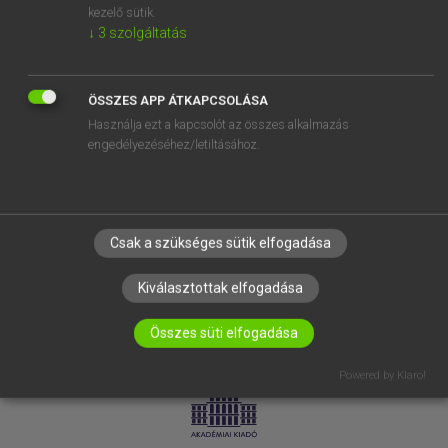
kezelő sütik.
↓
3
szolgáltatás
SÚGÓ
RÓLUNK
ELÉRHETŐSÉG
ÖSSZES APP ÁTKAPCSOLÁSA
Használja ezt a kapcsolót az összes alkalmazás
SÜTI BEÁLLÍTÁSOK
engedélyezéséhez/letiltásához.
IRATKOZZ FEL HÍRLEVELÜNKRE!
Csak a szükséges sütik elfogadása
Kiválasztottak elfogadása
Összes süti elfogadása
LICENCSZERZŐDÉS
ADATVÉDELEM
Powered by Klaro!