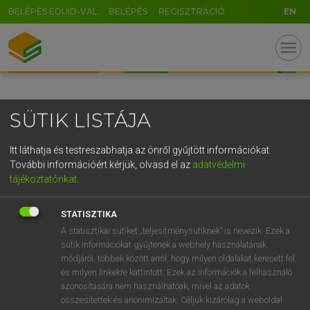
BELÉPÉS EDUID-VAL
BELÉPÉS
REGISZTRÁCIÓ
EN
GR
menu
5
6
7
8
9
ö
ü
ó
r
t
z
u
i
o
p
ő
ú
SÜTIK LISTÁJA
g
h
j
k
l
é
á
ű
Ω
v
b
n
m
,
.
-
AltGr
Itt láthatja és testreszabhatja az önről gyűjtött információkat.
További információért kérjük, olvasd el az
adatvédelmi
tájékoztatónkat
.
STATISZTIKA
A statisztikai sütiket „teljesítménysütiknek” is nevezik. Ezek a
sütik információkat gyűjtenek a webhely használatának
módjáról, többek között arról, hogy milyen oldalakat keresett fel
és milyen linkekre kattintott. Ezek az információk a felhasználó
azonosítására nem használhatóak, mivel az adatok
összesítettek és anonimizáltak. Céljuk kizárólag a weboldal