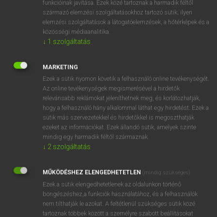
funkcióinak javítása. Ezek közé tartoznak a harmadik féltől
származó elemzési szolgáltatásokhoz tartozó sütik; ilyen
elemzési szolgáltatások a látogatóelemzések, a hőtérképek és a
OOOOPS!
közösségi médiaanalitika.
↓
1
szolgáltatás
Úgy látszik, a keresett oldal nem található!
MARKETING
Ezek a sütik nyomon követik a felhasználó online tevékenységét.
Az online tevékenységek megismerésével a hirdetők
relevánsabb reklámokat jeleníthetnek meg, és korlátozhatják,
hogy a felhasználó hány alkalommal láthat egy hirdetést. Ezek a
SZOTAR.NET APPLIKÁCIÓ
sütik más szervezetekkel és hirdetőkkel is megoszthatják
MICROSOFT OFFICE BŐVÍTMÉNY
ezeket az információkat. Ezek állandó sütik, amelyek szinte
BEÉPÜLŐ SZÓTÁRMODUL
mindig egy harmadik féltől származnak.
ONLINE NYELVVIZSGA
↓
2
szolgáltatás
MŰKÖDÉSHEZ ELENGEDHETETLEN
(mindig szükséges)
EGYÉNI FELHASZNÁLÓKNAK
Ezek a sütik elengedhetetlenek az oldalunkon történő
TANULÓKNAK
böngészéshez,a funkciók használatához, és a felhasználók
OKTATÁSI INTÉZMÉNYEKNEK
nem tilthatják le azokat. A feltétlenül szükséges sütik közé
VÁLLALATI MEGOLDÁSOK
tartoznak többek között a személyre szabott beállításokat