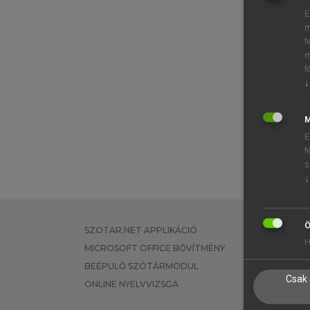
E
m
f
m
f
↓
M
E
f
s
↓
Ö
SZOTAR.NET APPLIKÁCIÓ
EGYÉNI FEL
H
MICROSOFT OFFICE BŐVÍTMÉNY
TANULÓKNA
BEÉPÜLŐ SZÓTÁRMODUL
OKTATÁSI I
Csak 
ONLINE NYELVVIZSGA
VÁLLALATI 