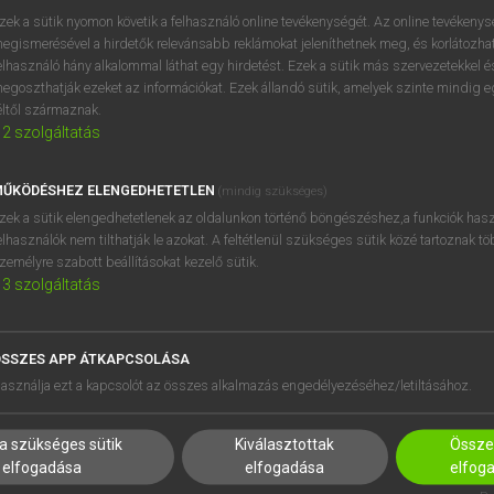
zek a sütik nyomon követik a felhasználó online tevékenységét. Az online tevékeny
egismerésével a hirdetők relevánsabb reklámokat jeleníthetnek meg, és korlátozhat
elhasználó hány alkalommal láthat egy hirdetést. Ezek a sütik más szervezetekkel és
OOOOPS!
egoszthatják ezeket az információkat. Ezek állandó sütik, amelyek szinte mindig 
éltől származnak.
2
szolgáltatás
Úgy látszik, a keresett oldal nem található!
ŰKÖDÉSHEZ ELENGEDHETETLEN
(mindig szükséges)
zek a sütik elengedhetetlenek az oldalunkon történő böngészéshez,a funkciók hasz
elhasználók nem tilthatják le azokat. A feltétlenül szükséges sütik közé tartoznak t
zemélyre szabott beállításokat kezelő sütik.
3
szolgáltatás
SSZES APP ÁTKAPCSOLÁSA
HASZNÁLÓKNAK
SÚGÓ
asználja ezt a kapcsolót az összes alkalmazás engedélyezéséhez/letiltásához.
K
RÓLUNK
NTÉZMÉNYEKNEK
ELÉRHETŐSÉG
a szükséges sütik
Kiválasztottak
Összes
MEGOLDÁSOK
SÜTI BEÁLLÍTÁSOK
elfogadása
elfogadása
elfog