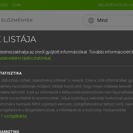
ÉGEK
GYIK
BELÉPÉS EDUID-V
language
Mind
ELŐZMÉNYEK
EN
HU
DE
CN
FR
ES
IT
NL
RU
 LISTÁJA
0
1
2
3
4
és testreszabhatja az önről gyűjtött információkat.
További információért k
q
w
e
adatvédelmi tájékoztatónkat
.
a
s
d
f
TATISZTIKA
í
y
x
c
 statisztikai sütiket „teljesítménysütiknek” is nevezik. Ezek a sütik információkat gy
ebhely használatának módjáról, többek között arról, hogy milyen oldalakat keresett 
inkekre kattintott. Ezek az információk a felhasználó azonosítására nem használható
datok összesítettek és anonimizáltak. Céljuk kizárólag a weboldal funkcióinak javít
artoznak a harmadik féltől származó elemzési szolgáltatásokhoz tartozó sütik; ilye
zolgáltatások a látogatóelemzések, a hőtérképek és a közösségi médiaanalitika.
1
szolgáltatás
MARKETING