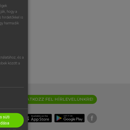
ségek
ják, hogy a
 hirdetőkkel is
egy harmadik
nálatához, és a
öbbek között a
IRATKOZZ FEL HÍRLEVELÜNKRE!
 süti
adása