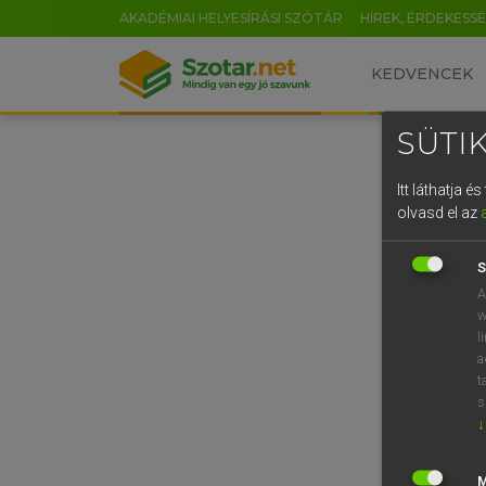
AKADÉMIAI HELYESÍRÁSI SZÓTÁR
HÍREK, ÉRDEKESS
KEDVENCEK
SÜTIK
Itt láthatja 
olvasd el az
S
A
w
l
a
t
s
↓