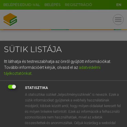
BELÉPÉS EDUID-VAL
BELÉPÉS
REGISZTRÁCIÓ
EN
GR
menu
5
6
7
8
9
ö
ü
ó
r
t
z
u
i
o
p
ő
ú
SÜTIK LISTÁJA
g
h
j
k
l
é
á
ű
Ω
v
b
n
m
,
.
-
AltGr
Itt láthatja és testreszabhatja az önről gyűjtött információkat.
További információért kérjük, olvasd el az
adatvédelmi
tájékoztatónkat
.
STATISZTIKA
A statisztikai sütiket „teljesítménysütiknek” is nevezik. Ezek a
sütik információkat gyűjtenek a webhely használatának
módjáról, többek között arról, hogy milyen oldalakat keresett fel
és milyen linkekre kattintott. Ezek az információk a felhasználó
azonosítására nem használhatóak, mivel az adatok
összesítettek és anonimizáltak. Céljuk kizárólag a weboldal