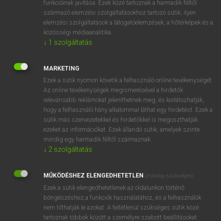
funkcióinak javítása. Ezek közé tartoznak a harmadik féltől
származó elemzési szolgáltatásokhoz tartozó sütik; ilyen
elemzési szolgáltatások a látogatóelemzések, a hőtérképek és a
OOOOPS!
közösségi médiaanalitika.
↓
1
szolgáltatás
Úgy látszik, a keresett oldal nem található!
MARKETING
Ezek a sütik nyomon követik a felhasználó online tevékenységét.
Az online tevékenységek megismerésével a hirdetők
relevánsabb reklámokat jeleníthetnek meg, és korlátozhatják,
hogy a felhasználó hány alkalommal láthat egy hirdetést. Ezek a
SZOTAR.NET APPLIKÁCIÓ
sütik más szervezetekkel és hirdetőkkel is megoszthatják
MICROSOFT OFFICE BŐVÍTMÉNY
ezeket az információkat. Ezek állandó sütik, amelyek szinte
BEÉPÜLŐ SZÓTÁRMODUL
mindig egy harmadik féltől származnak.
ONLINE NYELVVIZSGA
↓
2
szolgáltatás
MŰKÖDÉSHEZ ELENGEDHETETLEN
(mindig szükséges)
EGYÉNI FELHASZNÁLÓKNAK
Ezek a sütik elengedhetetlenek az oldalunkon történő
TANULÓKNAK
böngészéshez,a funkciók használatához, és a felhasználók
OKTATÁSI INTÉZMÉNYEKNEK
nem tilthatják le azokat. A feltétlenül szükséges sütik közé
VÁLLALATI MEGOLDÁSOK
tartoznak többek között a személyre szabott beállításokat