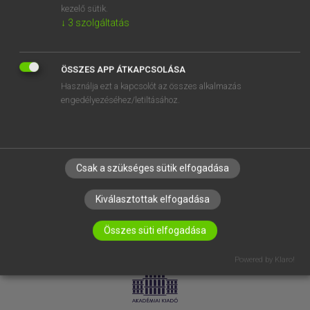
kezelő sütik.
↓
3
szolgáltatás
SÚGÓ
RÓLUNK
ELÉRHETŐSÉG
ÖSSZES APP ÁTKAPCSOLÁSA
Használja ezt a kapcsolót az összes alkalmazás
SÜTI BEÁLLÍTÁSOK
engedélyezéséhez/letiltásához.
IRATKOZZ FEL HÍRLEVELÜNKRE!
Csak a szükséges sütik elfogadása
Kiválasztottak elfogadása
Összes süti elfogadása
LICENCSZERZŐDÉS
ADATVÉDELEM
Powered by Klaro!