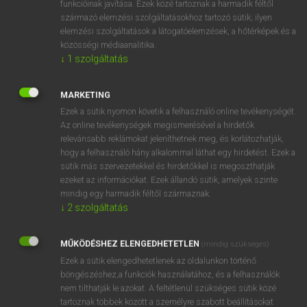
funkcióinak javítása. Ezek közé tartoznak a harmadik féltől
származó elemzési szolgáltatásokhoz tartozó sütik; ilyen
elemzési szolgáltatások a látogatóelemzések, a hőtérképek és a
OOOOPS!
közösségi médiaanalitika.
↓
1
szolgáltatás
Úgy látszik, a keresett oldal nem található!
MARKETING
Ezek a sütik nyomon követik a felhasználó online tevékenységét.
Az online tevékenységek megismerésével a hirdetők
relevánsabb reklámokat jeleníthetnek meg, és korlátozhatják,
hogy a felhasználó hány alkalommal láthat egy hirdetést. Ezek a
SZOTAR.NET APPLIKÁCIÓ
sütik más szervezetekkel és hirdetőkkel is megoszthatják
MICROSOFT OFFICE BŐVÍTMÉNY
ezeket az információkat. Ezek állandó sütik, amelyek szinte
BEÉPÜLŐ SZÓTÁRMODUL
mindig egy harmadik féltől származnak.
ONLINE NYELVVIZSGA
↓
2
szolgáltatás
MŰKÖDÉSHEZ ELENGEDHETETLEN
(mindig szükséges)
EGYÉNI FELHASZNÁLÓKNAK
Ezek a sütik elengedhetetlenek az oldalunkon történő
TANULÓKNAK
böngészéshez,a funkciók használatához, és a felhasználók
OKTATÁSI INTÉZMÉNYEKNEK
nem tilthatják le azokat. A feltétlenül szükséges sütik közé
VÁLLALATI MEGOLDÁSOK
tartoznak többek között a személyre szabott beállításokat