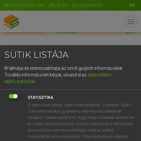
BELÉPÉS EDUID-VAL
BELÉPÉS
REGISZTRÁCIÓ
EN
GR
menu
5
6
7
8
9
ö
ü
ó
r
t
z
u
i
o
p
ő
ú
SÜTIK LISTÁJA
g
h
j
k
l
é
á
ű
Ω
v
b
n
m
,
.
-
AltGr
Itt láthatja és testreszabhatja az önről gyűjtött információkat.
További információért kérjük, olvasd el az
adatvédelmi
tájékoztatónkat
.
STATISZTIKA
A statisztikai sütiket „teljesítménysütiknek” is nevezik. Ezek a
sütik információkat gyűjtenek a webhely használatának
módjáról, többek között arról, hogy milyen oldalakat keresett fel
és milyen linkekre kattintott. Ezek az információk a felhasználó
azonosítására nem használhatóak, mivel az adatok
összesítettek és anonimizáltak. Céljuk kizárólag a weboldal