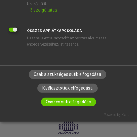
kezelő sütik.
↓
3
szolgáltatás
SÚGÓ
RÓLUNK
ELÉRHETŐSÉG
ÖSSZES APP ÁTKAPCSOLÁSA
Használja ezt a kapcsolót az összes alkalmazás
SÜTI BEÁLLÍTÁSOK
engedélyezéséhez/letiltásához.
IRATKOZZ FEL HÍRLEVELÜNKRE!
Csak a szükséges sütik elfogadása
Kiválasztottak elfogadása
Összes süti elfogadása
LICENCSZERZŐDÉS
ADATVÉDELEM
Powered by Klaro!