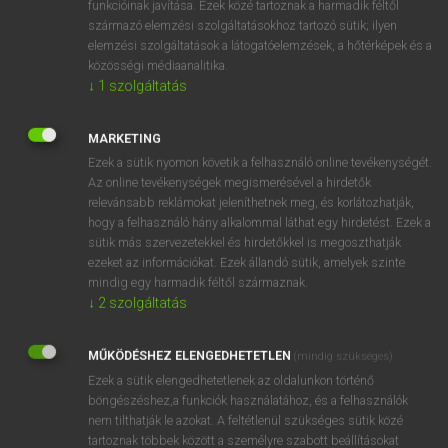
funkcióinak javítása. Ezek közé tartoznak a harmadik féltől
származó elemzési szolgáltatásokhoz tartozó sütik; ilyen
elemzési szolgáltatások a látogatóelemzések, a hőtérképek és a
OOOOPS!
közösségi médiaanalitika.
↓
1
szolgáltatás
Úgy látszik, a keresett oldal nem található!
MARKETING
Ezek a sütik nyomon követik a felhasználó online tevékenységét.
Az online tevékenységek megismerésével a hirdetők
relevánsabb reklámokat jeleníthetnek meg, és korlátozhatják,
hogy a felhasználó hány alkalommal láthat egy hirdetést. Ezek a
SZOTAR.NET APPLIKÁCIÓ
sütik más szervezetekkel és hirdetőkkel is megoszthatják
MICROSOFT OFFICE BŐVÍTMÉNY
ezeket az információkat. Ezek állandó sütik, amelyek szinte
BEÉPÜLŐ SZÓTÁRMODUL
mindig egy harmadik féltől származnak.
ONLINE NYELVVIZSGA
↓
2
szolgáltatás
MŰKÖDÉSHEZ ELENGEDHETETLEN
(mindig szükséges)
EGYÉNI FELHASZNÁLÓKNAK
Ezek a sütik elengedhetetlenek az oldalunkon történő
TANULÓKNAK
böngészéshez,a funkciók használatához, és a felhasználók
OKTATÁSI INTÉZMÉNYEKNEK
nem tilthatják le azokat. A feltétlenül szükséges sütik közé
VÁLLALATI MEGOLDÁSOK
tartoznak többek között a személyre szabott beállításokat