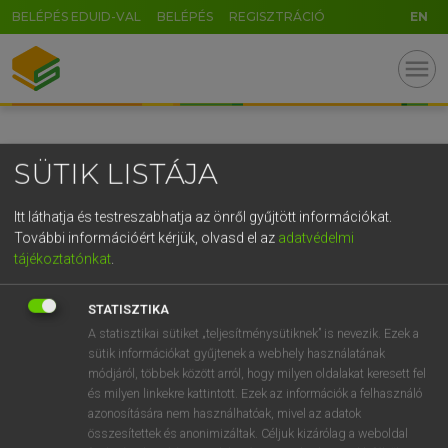
BELÉPÉS EDUID-VAL
BELÉPÉS
REGISZTRÁCIÓ
EN
GR
menu
5
6
7
8
9
ö
ü
ó
r
t
z
u
i
o
p
ő
ú
SÜTIK LISTÁJA
g
h
j
k
l
é
á
ű
Ω
v
b
n
m
,
.
-
AltGr
Itt láthatja és testreszabhatja az önről gyűjtött információkat.
További információért kérjük, olvasd el az
adatvédelmi
tájékoztatónkat
.
STATISZTIKA
A statisztikai sütiket „teljesítménysütiknek” is nevezik. Ezek a
sütik információkat gyűjtenek a webhely használatának
módjáról, többek között arról, hogy milyen oldalakat keresett fel
és milyen linkekre kattintott. Ezek az információk a felhasználó
azonosítására nem használhatóak, mivel az adatok
összesítettek és anonimizáltak. Céljuk kizárólag a weboldal