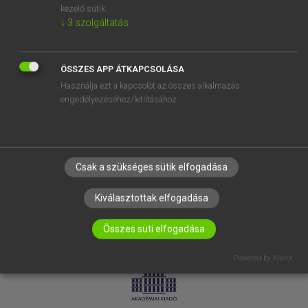
kezelő sütik.
↓
3
szolgáltatás
SÚGÓ
RÓLUNK
ELÉRHETŐSÉG
ÖSSZES APP ÁTKAPCSOLÁSA
Használja ezt a kapcsolót az összes alkalmazás
SÜTI BEÁLLÍTÁSOK
engedélyezéséhez/letiltásához.
IRATKOZZ FEL HÍRLEVELÜNKRE!
Csak a szükséges sütik elfogadása
Kiválasztottak elfogadása
Összes süti elfogadása
LICENCSZERZŐDÉS
ADATVÉDELEM
Powered by Klaro!