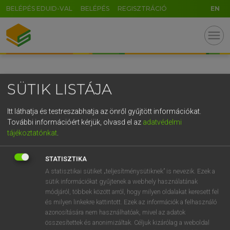
BELÉPÉS EDUID-VAL
BELÉPÉS
REGISZTRÁCIÓ
EN
GR
menu
5
6
7
8
9
ö
ü
ó
r
t
z
u
i
o
p
ő
ú
SÜTIK LISTÁJA
g
h
j
k
l
é
á
ű
Ω
v
b
n
m
,
.
-
AltGr
Itt láthatja és testreszabhatja az önről gyűjtött információkat.
További információért kérjük, olvasd el az
adatvédelmi
tájékoztatónkat
.
STATISZTIKA
A statisztikai sütiket „teljesítménysütiknek” is nevezik. Ezek a
sütik információkat gyűjtenek a webhely használatának
módjáról, többek között arról, hogy milyen oldalakat keresett fel
és milyen linkekre kattintott. Ezek az információk a felhasználó
azonosítására nem használhatóak, mivel az adatok
összesítettek és anonimizáltak. Céljuk kizárólag a weboldal