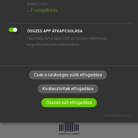
kezelő sütik.
↓
3
szolgáltatás
SÚGÓ
RÓLUNK
ELÉRHETŐSÉG
ÖSSZES APP ÁTKAPCSOLÁSA
Használja ezt a kapcsolót az összes alkalmazás
SÜTI BEÁLLÍTÁSOK
engedélyezéséhez/letiltásához.
IRATKOZZ FEL HÍRLEVELÜNKRE!
Csak a szükséges sütik elfogadása
Kiválasztottak elfogadása
Összes süti elfogadása
LICENCSZERZŐDÉS
ADATVÉDELEM
Powered by Klaro!