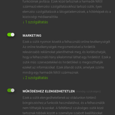
funkcióinak javítása. Ezek közé tartoznak a harmadik féltől
származó elemzési szolgáltatásokhoz tartozó sütik; ilyen
elemzési szolgáltatások a látogatóelemzések, a hőtérképek és a
OOOOPS!
közösségi médiaanalitika.
↓
1
szolgáltatás
Úgy látszik, a keresett oldal nem található!
MARKETING
Ezek a sütik nyomon követik a felhasználó online tevékenységét.
Az online tevékenységek megismerésével a hirdetők
relevánsabb reklámokat jeleníthetnek meg, és korlátozhatják,
hogy a felhasználó hány alkalommal láthat egy hirdetést. Ezek a
SZOTAR.NET APPLIKÁCIÓ
sütik más szervezetekkel és hirdetőkkel is megoszthatják
MICROSOFT OFFICE BŐVÍTMÉNY
ezeket az információkat. Ezek állandó sütik, amelyek szinte
BEÉPÜLŐ SZÓTÁRMODUL
mindig egy harmadik féltől származnak.
ONLINE NYELVVIZSGA
↓
2
szolgáltatás
MŰKÖDÉSHEZ ELENGEDHETETLEN
(mindig szükséges)
EGYÉNI FELHASZNÁLÓKNAK
Ezek a sütik elengedhetetlenek az oldalunkon történő
TANULÓKNAK
böngészéshez,a funkciók használatához, és a felhasználók
OKTATÁSI INTÉZMÉNYEKNEK
nem tilthatják le azokat. A feltétlenül szükséges sütik közé
VÁLLALATI MEGOLDÁSOK
tartoznak többek között a személyre szabott beállításokat