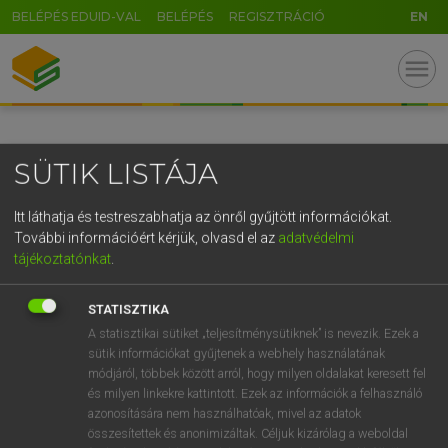
BELÉPÉS EDUID-VAL
BELÉPÉS
REGISZTRÁCIÓ
EN
GR
menu
5
6
7
8
9
ö
ü
ó
r
t
z
u
i
o
p
ő
ú
SÜTIK LISTÁJA
g
h
j
k
l
é
á
ű
Ω
v
b
n
m
,
.
-
AltGr
Itt láthatja és testreszabhatja az önről gyűjtött információkat.
További információért kérjük, olvasd el az
adatvédelmi
tájékoztatónkat
.
STATISZTIKA
A statisztikai sütiket „teljesítménysütiknek” is nevezik. Ezek a
sütik információkat gyűjtenek a webhely használatának
módjáról, többek között arról, hogy milyen oldalakat keresett fel
és milyen linkekre kattintott. Ezek az információk a felhasználó
azonosítására nem használhatóak, mivel az adatok
összesítettek és anonimizáltak. Céljuk kizárólag a weboldal