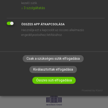
kezelő sütik.
↓
3
szolgáltatás
SÚGÓ
RÓLUNK
ELÉRHETŐSÉG
ÖSSZES APP ÁTKAPCSOLÁSA
Használja ezt a kapcsolót az összes alkalmazás
SÜTI BEÁLLÍTÁSOK
engedélyezéséhez/letiltásához.
IRATKOZZ FEL HÍRLEVELÜNKRE!
Csak a szükséges sütik elfogadása
Kiválasztottak elfogadása
Összes süti elfogadása
LICENCSZERZŐDÉS
ADATVÉDELEM
Powered by Klaro!