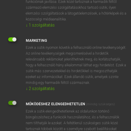
funkcióinak javítása. Ezek közé tartoznak a harmadik féltől
származó elemzési szolgáltatásokhoz tartozó sütik; ilyen
elemzési szolgáltatások a látogatóelemzések, a hőtérképek és a
OOOOPS!
közösségi médiaanalitika.
↓
1
szolgáltatás
Úgy látszik, a keresett oldal nem található!
MARKETING
Ezek a sütik nyomon követik a felhasználó online tevékenységét.
Az online tevékenységek megismerésével a hirdetők
relevánsabb reklámokat jeleníthetnek meg, és korlátozhatják,
hogy a felhasználó hány alkalommal láthat egy hirdetést. Ezek a
SZOTAR.NET APPLIKÁCIÓ
sütik más szervezetekkel és hirdetőkkel is megoszthatják
MICROSOFT OFFICE BŐVÍTMÉNY
ezeket az információkat. Ezek állandó sütik, amelyek szinte
BEÉPÜLŐ SZÓTÁRMODUL
mindig egy harmadik féltől származnak.
ONLINE NYELVVIZSGA
↓
2
szolgáltatás
MŰKÖDÉSHEZ ELENGEDHETETLEN
(mindig szükséges)
EGYÉNI FELHASZNÁLÓKNAK
Ezek a sütik elengedhetetlenek az oldalunkon történő
TANULÓKNAK
böngészéshez,a funkciók használatához, és a felhasználók
OKTATÁSI INTÉZMÉNYEKNEK
nem tilthatják le azokat. A feltétlenül szükséges sütik közé
VÁLLALATI MEGOLDÁSOK
tartoznak többek között a személyre szabott beállításokat