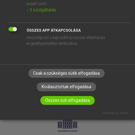
kezelő sütik.
↓
3
szolgáltatás
SÚGÓ
RÓLUNK
ELÉRHETŐSÉG
ÖSSZES APP ÁTKAPCSOLÁSA
Használja ezt a kapcsolót az összes alkalmazás
SÜTI BEÁLLÍTÁSOK
engedélyezéséhez/letiltásához.
IRATKOZZ FEL HÍRLEVELÜNKRE!
Csak a szükséges sütik elfogadása
Kiválasztottak elfogadása
Összes süti elfogadása
LICENCSZERZŐDÉS
ADATVÉDELEM
Powered by Klaro!