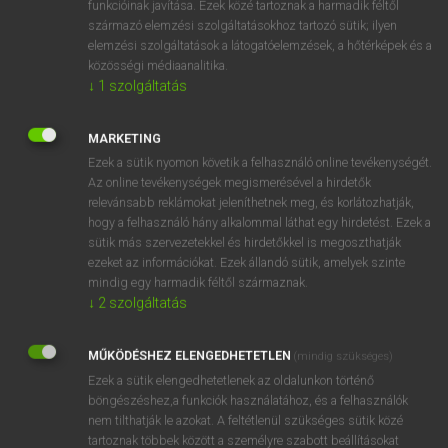
funkcióinak javítása. Ezek közé tartoznak a harmadik féltől
származó elemzési szolgáltatásokhoz tartozó sütik; ilyen
elemzési szolgáltatások a látogatóelemzések, a hőtérképek és a
OOOOPS!
közösségi médiaanalitika.
↓
1
szolgáltatás
Úgy látszik, a keresett oldal nem található!
MARKETING
Ezek a sütik nyomon követik a felhasználó online tevékenységét.
Az online tevékenységek megismerésével a hirdetők
relevánsabb reklámokat jeleníthetnek meg, és korlátozhatják,
hogy a felhasználó hány alkalommal láthat egy hirdetést. Ezek a
SZOTAR.NET APPLIKÁCIÓ
sütik más szervezetekkel és hirdetőkkel is megoszthatják
MICROSOFT OFFICE BŐVÍTMÉNY
ezeket az információkat. Ezek állandó sütik, amelyek szinte
BEÉPÜLŐ SZÓTÁRMODUL
mindig egy harmadik féltől származnak.
ONLINE NYELVVIZSGA
↓
2
szolgáltatás
MŰKÖDÉSHEZ ELENGEDHETETLEN
(mindig szükséges)
EGYÉNI FELHASZNÁLÓKNAK
Ezek a sütik elengedhetetlenek az oldalunkon történő
TANULÓKNAK
böngészéshez,a funkciók használatához, és a felhasználók
OKTATÁSI INTÉZMÉNYEKNEK
nem tilthatják le azokat. A feltétlenül szükséges sütik közé
VÁLLALATI MEGOLDÁSOK
tartoznak többek között a személyre szabott beállításokat