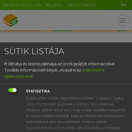
BELÉPÉS EDUID-VAL
BELÉPÉS
REGISZTRÁCIÓ
EN
GR
menu
5
6
7
8
9
ö
ü
ó
r
t
z
u
i
o
p
ő
ú
SÜTIK LISTÁJA
g
h
j
k
l
é
á
ű
Ω
v
b
n
m
,
.
-
AltGr
Itt láthatja és testreszabhatja az önről gyűjtött információkat.
További információért kérjük, olvasd el az
adatvédelmi
tájékoztatónkat
.
STATISZTIKA
A statisztikai sütiket „teljesítménysütiknek” is nevezik. Ezek a
sütik információkat gyűjtenek a webhely használatának
módjáról, többek között arról, hogy milyen oldalakat keresett fel
és milyen linkekre kattintott. Ezek az információk a felhasználó
azonosítására nem használhatóak, mivel az adatok
összesítettek és anonimizáltak. Céljuk kizárólag a weboldal