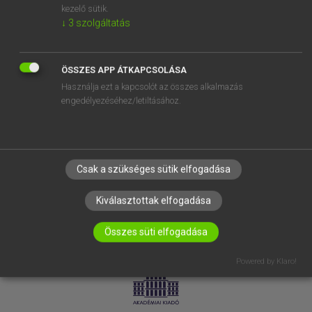
kezelő sütik.
↓
3
szolgáltatás
SÚGÓ
RÓLUNK
ELÉRHETŐSÉG
ÖSSZES APP ÁTKAPCSOLÁSA
Használja ezt a kapcsolót az összes alkalmazás
SÜTI BEÁLLÍTÁSOK
engedélyezéséhez/letiltásához.
IRATKOZZ FEL HÍRLEVELÜNKRE!
Csak a szükséges sütik elfogadása
Kiválasztottak elfogadása
Összes süti elfogadása
LICENCSZERZŐDÉS
ADATVÉDELEM
Powered by Klaro!