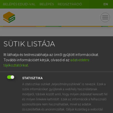
BELÉPÉS EDUID-VAL
BELÉPÉS
REGISZTRÁCIÓ
EN
GR
menu
5
6
7
8
9
ö
ü
ó
r
t
z
u
i
o
p
ő
ú
SÜTIK LISTÁJA
g
h
j
k
l
é
á
ű
Ω
v
b
n
m
,
.
-
AltGr
Itt láthatja és testreszabhatja az önről gyűjtött információkat.
További információért kérjük, olvasd el az
adatvédelmi
tájékoztatónkat
.
STATISZTIKA
A statisztikai sütiket „teljesítménysütiknek” is nevezik. Ezek a
sütik információkat gyűjtenek a webhely használatának
módjáról, többek között arról, hogy milyen oldalakat keresett fel
és milyen linkekre kattintott. Ezek az információk a felhasználó
azonosítására nem használhatóak, mivel az adatok
összesítettek és anonimizáltak. Céljuk kizárólag a weboldal