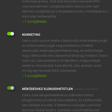
funkcióinak javítása. Ezek közé tartoznak a harmadik féltől
származó elemzési szolgáltatásokhoz tartozó sütik; ilyen
elemzési szolgáltatások a látogatóelemzések, a hőtérképek és a
OOOOPS!
közösségi médiaanalitika.
↓
1
szolgáltatás
Úgy látszik, a keresett oldal nem található!
MARKETING
Ezek a sütik nyomon követik a felhasználó online tevékenységét.
Az online tevékenységek megismerésével a hirdetők
relevánsabb reklámokat jeleníthetnek meg, és korlátozhatják,
hogy a felhasználó hány alkalommal láthat egy hirdetést. Ezek a
SZOTAR.NET APPLIKÁCIÓ
sütik más szervezetekkel és hirdetőkkel is megoszthatják
MICROSOFT OFFICE BŐVÍTMÉNY
ezeket az információkat. Ezek állandó sütik, amelyek szinte
BEÉPÜLŐ SZÓTÁRMODUL
mindig egy harmadik féltől származnak.
ONLINE NYELVVIZSGA
↓
2
szolgáltatás
MŰKÖDÉSHEZ ELENGEDHETETLEN
(mindig szükséges)
EGYÉNI FELHASZNÁLÓKNAK
Ezek a sütik elengedhetetlenek az oldalunkon történő
TANULÓKNAK
böngészéshez,a funkciók használatához, és a felhasználók
OKTATÁSI INTÉZMÉNYEKNEK
nem tilthatják le azokat. A feltétlenül szükséges sütik közé
VÁLLALATI MEGOLDÁSOK
tartoznak többek között a személyre szabott beállításokat