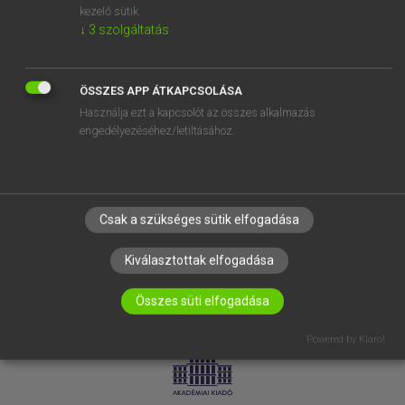
kezelő sütik.
↓
3
szolgáltatás
SÚGÓ
RÓLUNK
ELÉRHETŐSÉG
ÖSSZES APP ÁTKAPCSOLÁSA
Használja ezt a kapcsolót az összes alkalmazás
SÜTI BEÁLLÍTÁSOK
engedélyezéséhez/letiltásához.
IRATKOZZ FEL HÍRLEVELÜNKRE!
Csak a szükséges sütik elfogadása
Kiválasztottak elfogadása
Összes süti elfogadása
LICENCSZERZŐDÉS
ADATVÉDELEM
Powered by Klaro!