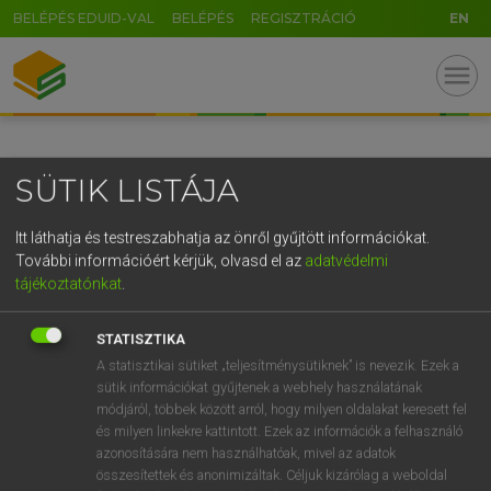
BELÉPÉS EDUID-VAL
BELÉPÉS
REGISZTRÁCIÓ
EN
GR
menu
5
6
7
8
9
ö
ü
ó
r
t
z
u
i
o
p
ő
ú
SÜTIK LISTÁJA
g
h
j
k
l
é
á
ű
Ω
v
b
n
m
,
.
-
AltGr
Itt láthatja és testreszabhatja az önről gyűjtött információkat.
További információért kérjük, olvasd el az
adatvédelmi
tájékoztatónkat
.
STATISZTIKA
A statisztikai sütiket „teljesítménysütiknek” is nevezik. Ezek a
sütik információkat gyűjtenek a webhely használatának
módjáról, többek között arról, hogy milyen oldalakat keresett fel
és milyen linkekre kattintott. Ezek az információk a felhasználó
azonosítására nem használhatóak, mivel az adatok
összesítettek és anonimizáltak. Céljuk kizárólag a weboldal