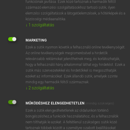
funkcióinak javítása. Ezek közé tartoznak a harmadik féltől
származó elemzési szolgáltatásokhoz tartozó sütik; ilyen
elemzési szolgáltatások a látogatóelemzések, a hőtérképek és a
OOOOPS!
közösségi médiaanalitika.
↓
1
szolgáltatás
Úgy látszik, a keresett oldal nem található!
MARKETING
Ezek a sütik nyomon követik a felhasználó online tevékenységét.
Az online tevékenységek megismerésével a hirdetők
relevánsabb reklámokat jeleníthetnek meg, és korlátozhatják,
hogy a felhasználó hány alkalommal láthat egy hirdetést. Ezek a
SZOTAR.NET APPLIKÁCIÓ
sütik más szervezetekkel és hirdetőkkel is megoszthatják
MICROSOFT OFFICE BŐVÍTMÉNY
ezeket az információkat. Ezek állandó sütik, amelyek szinte
BEÉPÜLŐ SZÓTÁRMODUL
mindig egy harmadik féltől származnak.
ONLINE NYELVVIZSGA
↓
2
szolgáltatás
MŰKÖDÉSHEZ ELENGEDHETETLEN
(mindig szükséges)
EGYÉNI FELHASZNÁLÓKNAK
Ezek a sütik elengedhetetlenek az oldalunkon történő
TANULÓKNAK
böngészéshez,a funkciók használatához, és a felhasználók
OKTATÁSI INTÉZMÉNYEKNEK
nem tilthatják le azokat. A feltétlenül szükséges sütik közé
VÁLLALATI MEGOLDÁSOK
tartoznak többek között a személyre szabott beállításokat