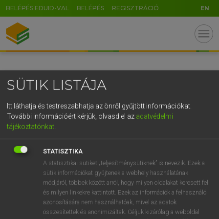
BELÉPÉS EDUID-VAL
BELÉPÉS
REGISZTRÁCIÓ
EN
GR
menu
5
6
7
8
9
ö
ü
ó
r
t
z
u
i
o
p
ő
ú
SÜTIK LISTÁJA
g
h
j
k
l
é
á
ű
Ω
v
b
n
m
,
.
-
AltGr
Itt láthatja és testreszabhatja az önről gyűjtött információkat.
További információért kérjük, olvasd el az
adatvédelmi
tájékoztatónkat
.
STATISZTIKA
A statisztikai sütiket „teljesítménysütiknek” is nevezik. Ezek a
sütik információkat gyűjtenek a webhely használatának
módjáról, többek között arról, hogy milyen oldalakat keresett fel
és milyen linkekre kattintott. Ezek az információk a felhasználó
azonosítására nem használhatóak, mivel az adatok
összesítettek és anonimizáltak. Céljuk kizárólag a weboldal