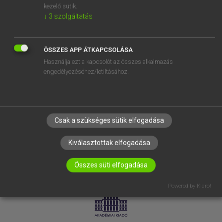
kezelő sütik.
↓
3
szolgáltatás
SÚGÓ
RÓLUNK
ELÉRHETŐSÉG
ÖSSZES APP ÁTKAPCSOLÁSA
Használja ezt a kapcsolót az összes alkalmazás
SÜTI BEÁLLÍTÁSOK
engedélyezéséhez/letiltásához.
IRATKOZZ FEL HÍRLEVELÜNKRE!
Csak a szükséges sütik elfogadása
Kiválasztottak elfogadása
Összes süti elfogadása
LICENCSZERZŐDÉS
ADATVÉDELEM
Powered by Klaro!