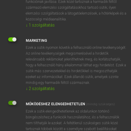
funkcióinak javítása. Ezek közé tartoznak a harmadik féltől
származó elemzési szolgáltatásokhoz tartozó sütik; ilyen
elemzési szolgáltatások a látogatóelemzések, a hőtérképek és a
OOOOPS!
közösségi médiaanalitika.
↓
1
szolgáltatás
Úgy látszik, a keresett oldal nem található!
MARKETING
Ezek a sütik nyomon követik a felhasználó online tevékenységét.
Az online tevékenységek megismerésével a hirdetők
relevánsabb reklámokat jeleníthetnek meg, és korlátozhatják,
hogy a felhasználó hány alkalommal láthat egy hirdetést. Ezek a
SZOTAR.NET APPLIKÁCIÓ
sütik más szervezetekkel és hirdetőkkel is megoszthatják
MICROSOFT OFFICE BŐVÍTMÉNY
ezeket az információkat. Ezek állandó sütik, amelyek szinte
BEÉPÜLŐ SZÓTÁRMODUL
mindig egy harmadik féltől származnak.
ONLINE NYELVVIZSGA
↓
2
szolgáltatás
MŰKÖDÉSHEZ ELENGEDHETETLEN
(mindig szükséges)
EGYÉNI FELHASZNÁLÓKNAK
Ezek a sütik elengedhetetlenek az oldalunkon történő
TANULÓKNAK
böngészéshez,a funkciók használatához, és a felhasználók
OKTATÁSI INTÉZMÉNYEKNEK
nem tilthatják le azokat. A feltétlenül szükséges sütik közé
VÁLLALATI MEGOLDÁSOK
tartoznak többek között a személyre szabott beállításokat