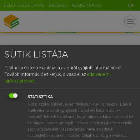
BELÉPÉS EDUID-VAL
BELÉPÉS
REGISZTRÁCIÓ
EN
GR
menu
5
6
7
8
9
ö
ü
ó
r
t
z
u
i
o
p
ő
ú
SÜTIK LISTÁJA
g
h
j
k
l
é
á
ű
Ω
v
b
n
m
,
.
-
AltGr
Itt láthatja és testreszabhatja az önről gyűjtött információkat.
További információért kérjük, olvasd el az
adatvédelmi
tájékoztatónkat
.
STATISZTIKA
A statisztikai sütiket „teljesítménysütiknek” is nevezik. Ezek a
sütik információkat gyűjtenek a webhely használatának
módjáról, többek között arról, hogy milyen oldalakat keresett fel
és milyen linkekre kattintott. Ezek az információk a felhasználó
azonosítására nem használhatóak, mivel az adatok
összesítettek és anonimizáltak. Céljuk kizárólag a weboldal