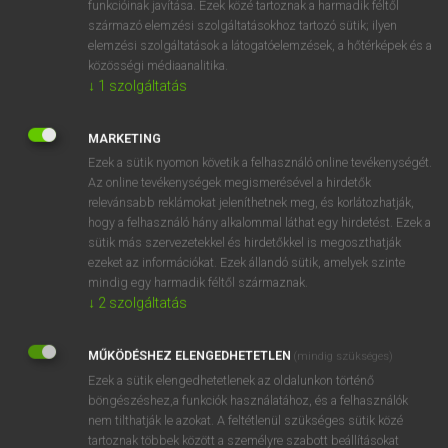
funkcióinak javítása. Ezek közé tartoznak a harmadik féltől
származó elemzési szolgáltatásokhoz tartozó sütik; ilyen
elemzési szolgáltatások a látogatóelemzések, a hőtérképek és a
OOOOPS!
közösségi médiaanalitika.
↓
1
szolgáltatás
Úgy látszik, a keresett oldal nem található!
MARKETING
Ezek a sütik nyomon követik a felhasználó online tevékenységét.
Az online tevékenységek megismerésével a hirdetők
relevánsabb reklámokat jeleníthetnek meg, és korlátozhatják,
hogy a felhasználó hány alkalommal láthat egy hirdetést. Ezek a
SZOTAR.NET APPLIKÁCIÓ
sütik más szervezetekkel és hirdetőkkel is megoszthatják
MICROSOFT OFFICE BŐVÍTMÉNY
ezeket az információkat. Ezek állandó sütik, amelyek szinte
BEÉPÜLŐ SZÓTÁRMODUL
mindig egy harmadik féltől származnak.
ONLINE NYELVVIZSGA
↓
2
szolgáltatás
MŰKÖDÉSHEZ ELENGEDHETETLEN
(mindig szükséges)
EGYÉNI FELHASZNÁLÓKNAK
Ezek a sütik elengedhetetlenek az oldalunkon történő
TANULÓKNAK
böngészéshez,a funkciók használatához, és a felhasználók
OKTATÁSI INTÉZMÉNYEKNEK
nem tilthatják le azokat. A feltétlenül szükséges sütik közé
VÁLLALATI MEGOLDÁSOK
tartoznak többek között a személyre szabott beállításokat