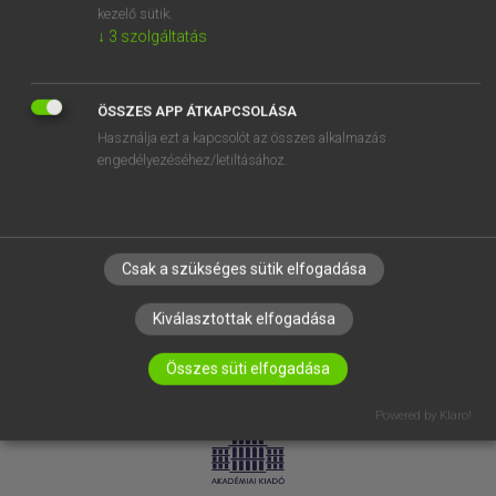
kezelő sütik.
↓
3
szolgáltatás
SÚGÓ
RÓLUNK
ELÉRHETŐSÉG
ÖSSZES APP ÁTKAPCSOLÁSA
Használja ezt a kapcsolót az összes alkalmazás
SÜTI BEÁLLÍTÁSOK
engedélyezéséhez/letiltásához.
IRATKOZZ FEL HÍRLEVELÜNKRE!
Csak a szükséges sütik elfogadása
Kiválasztottak elfogadása
Összes süti elfogadása
LICENCSZERZŐDÉS
ADATVÉDELEM
Powered by Klaro!