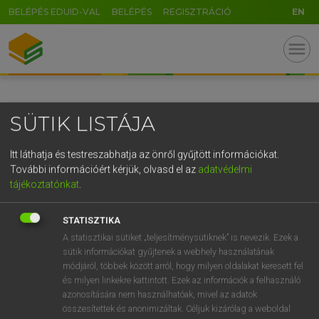
BELÉPÉS EDUID-VAL
BELÉPÉS
REGISZTRÁCIÓ
EN
GR
menu
5
6
7
8
9
ö
ü
ó
r
t
z
u
i
o
p
ő
ú
SÜTIK LISTÁJA
g
h
j
k
l
é
á
ű
Ω
v
b
n
m
,
.
-
AltGr
Itt láthatja és testreszabhatja az önről gyűjtött információkat.
További információért kérjük, olvasd el az
adatvédelmi
tájékoztatónkat
.
STATISZTIKA
A statisztikai sütiket „teljesítménysütiknek” is nevezik. Ezek a
sütik információkat gyűjtenek a webhely használatának
módjáról, többek között arról, hogy milyen oldalakat keresett fel
és milyen linkekre kattintott. Ezek az információk a felhasználó
azonosítására nem használhatóak, mivel az adatok
összesítettek és anonimizáltak. Céljuk kizárólag a weboldal