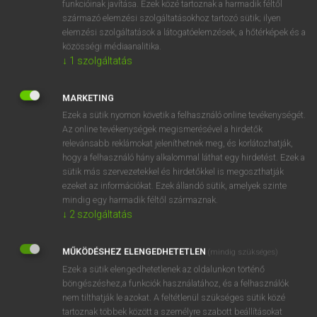
funkcióinak javítása. Ezek közé tartoznak a harmadik féltől
származó elemzési szolgáltatásokhoz tartozó sütik; ilyen
elemzési szolgáltatások a látogatóelemzések, a hőtérképek és a
OOOOPS!
közösségi médiaanalitika.
↓
1
szolgáltatás
Úgy látszik, a keresett oldal nem található!
MARKETING
Ezek a sütik nyomon követik a felhasználó online tevékenységét.
Az online tevékenységek megismerésével a hirdetők
relevánsabb reklámokat jeleníthetnek meg, és korlátozhatják,
hogy a felhasználó hány alkalommal láthat egy hirdetést. Ezek a
SZOTAR.NET APPLIKÁCIÓ
sütik más szervezetekkel és hirdetőkkel is megoszthatják
MICROSOFT OFFICE BŐVÍTMÉNY
ezeket az információkat. Ezek állandó sütik, amelyek szinte
BEÉPÜLŐ SZÓTÁRMODUL
mindig egy harmadik féltől származnak.
ONLINE NYELVVIZSGA
↓
2
szolgáltatás
MŰKÖDÉSHEZ ELENGEDHETETLEN
(mindig szükséges)
EGYÉNI FELHASZNÁLÓKNAK
Ezek a sütik elengedhetetlenek az oldalunkon történő
TANULÓKNAK
böngészéshez,a funkciók használatához, és a felhasználók
OKTATÁSI INTÉZMÉNYEKNEK
nem tilthatják le azokat. A feltétlenül szükséges sütik közé
VÁLLALATI MEGOLDÁSOK
tartoznak többek között a személyre szabott beállításokat