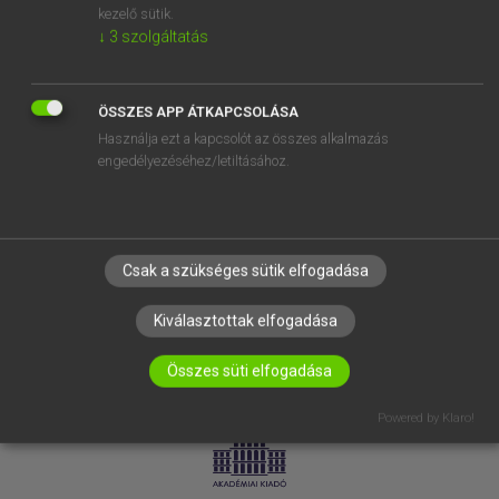
kezelő sütik.
↓
3
szolgáltatás
SÚGÓ
RÓLUNK
ELÉRHETŐSÉG
ÖSSZES APP ÁTKAPCSOLÁSA
Használja ezt a kapcsolót az összes alkalmazás
SÜTI BEÁLLÍTÁSOK
engedélyezéséhez/letiltásához.
IRATKOZZ FEL HÍRLEVELÜNKRE!
Csak a szükséges sütik elfogadása
Kiválasztottak elfogadása
Összes süti elfogadása
LICENCSZERZŐDÉS
ADATVÉDELEM
Powered by Klaro!