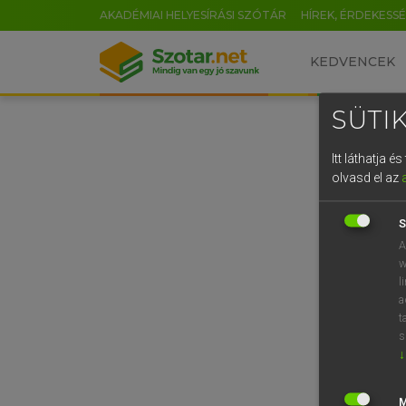
AKADÉMIAI HELYESÍRÁSI SZÓTÁR
HÍREK, ÉRDEKESS
KEDVENCEK
SÜTIK
Itt láthatja 
olvasd el az
S
A
w
l
a
t
s
↓