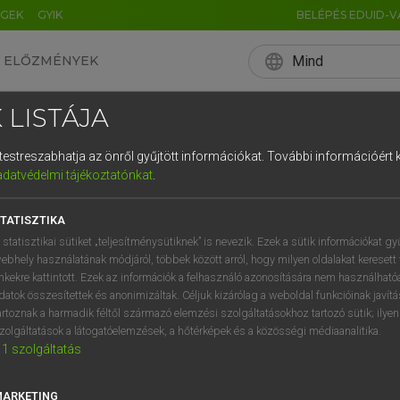
ÉGEK
GYIK
BELÉPÉS EDUID-V
language
Mind
ELŐZMÉNYEK
EN
HU
DE
CN
FR
ES
IT
NL
RU
 LISTÁJA
0
1
2
3
4
és testreszabhatja az önről gyűjtött információkat.
További információért k
q
w
e
adatvédelmi tájékoztatónkat
.
a
s
d
f
TATISZTIKA
í
y
x
c
 statisztikai sütiket „teljesítménysütiknek” is nevezik. Ezek a sütik információkat gy
ebhely használatának módjáról, többek között arról, hogy milyen oldalakat keresett 
inkekre kattintott. Ezek az információk a felhasználó azonosítására nem használható
datok összesítettek és anonimizáltak. Céljuk kizárólag a weboldal funkcióinak javít
artoznak a harmadik féltől származó elemzési szolgáltatásokhoz tartozó sütik; ilye
zolgáltatások a látogatóelemzések, a hőtérképek és a közösségi médiaanalitika.
1
szolgáltatás
MARKETING