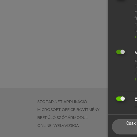
E
m
f
m
f
↓
M
E
f
s
↓
Ö
SZOTAR.NET APPLIKÁCIÓ
EGYÉNI FEL
H
MICROSOFT OFFICE BŐVÍTMÉNY
TANULÓKNA
BEÉPÜLŐ SZÓTÁRMODUL
OKTATÁSI I
Csak 
ONLINE NYELVVIZSGA
VÁLLALATI 