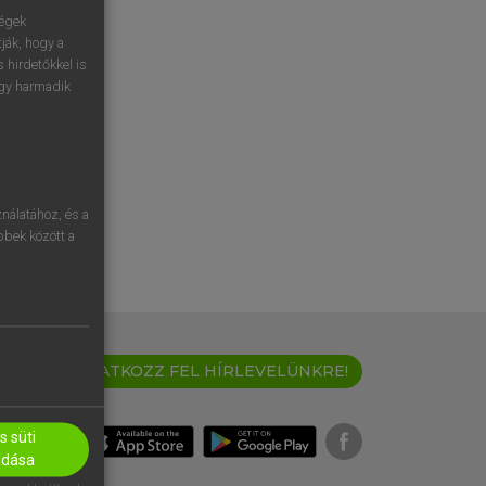
ségek
ják, hogy a
 hirdetőkkel is
egy harmadik
nálatához, és a
öbbek között a
IRATKOZZ FEL HÍRLEVELÜNKRE!
 süti
adása