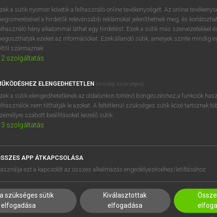
zek a sütik nyomon követik a felhasználó online tevékenységét. Az online tevékeny
egismerésével a hirdetők relevánsabb reklámokat jeleníthetnek meg, és korlátozhat
elhasználó hány alkalommal láthat egy hirdetést. Ezek a sütik más szervezetekkel és
OOOOPS!
egoszthatják ezeket az információkat. Ezek állandó sütik, amelyek szinte mindig 
éltől származnak.
2
szolgáltatás
Úgy látszik, a keresett oldal nem található!
ŰKÖDÉSHEZ ELENGEDHETETLEN
(mindig szükséges)
zek a sütik elengedhetetlenek az oldalunkon történő böngészéshez,a funkciók hasz
elhasználók nem tilthatják le azokat. A feltétlenül szükséges sütik közé tartoznak t
zemélyre szabott beállításokat kezelő sütik.
3
szolgáltatás
SSZES APP ÁTKAPCSOLÁSA
HASZNÁLÓKNAK
SÚGÓ
asználja ezt a kapcsolót az összes alkalmazás engedélyezéséhez/letiltásához.
K
RÓLUNK
NTÉZMÉNYEKNEK
ELÉRHETŐSÉG
a szükséges sütik
Kiválasztottak
Összes
MEGOLDÁSOK
SÜTI BEÁLLÍTÁSOK
elfogadása
elfogadása
elfog