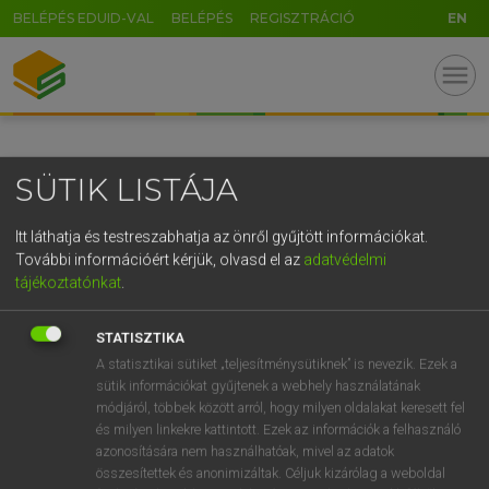
BELÉPÉS EDUID-VAL
BELÉPÉS
REGISZTRÁCIÓ
EN
GR
menu
5
6
7
8
9
ö
ü
ó
r
t
z
u
i
o
p
ő
ú
SÜTIK LISTÁJA
g
h
j
k
l
é
á
ű
Ω
v
b
n
m
,
.
-
AltGr
Itt láthatja és testreszabhatja az önről gyűjtött információkat.
További információért kérjük, olvasd el az
adatvédelmi
tájékoztatónkat
.
STATISZTIKA
A statisztikai sütiket „teljesítménysütiknek” is nevezik. Ezek a
sütik információkat gyűjtenek a webhely használatának
módjáról, többek között arról, hogy milyen oldalakat keresett fel
és milyen linkekre kattintott. Ezek az információk a felhasználó
azonosítására nem használhatóak, mivel az adatok
összesítettek és anonimizáltak. Céljuk kizárólag a weboldal