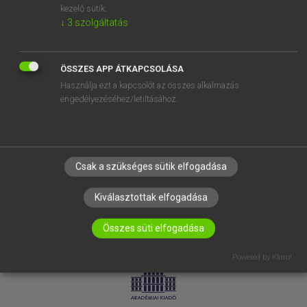
kezelő sütik.
↓
3
szolgáltatás
SÚGÓ
RÓLUNK
ELÉRHETŐSÉG
ÖSSZES APP ÁTKAPCSOLÁSA
Használja ezt a kapcsolót az összes alkalmazás
SÜTI BEÁLLÍTÁSOK
engedélyezéséhez/letiltásához.
IRATKOZZ FEL HÍRLEVELÜNKRE!
Csak a szükséges sütik elfogadása
Kiválasztottak elfogadása
Összes süti elfogadása
LICENCSZERZŐDÉS
ADATVÉDELEM
Powered by Klaro!