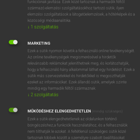
funkcióinak javítása. Ezek közé tartoznak a harmadik féltől
származó elemzési szolgáltatásokhoz tartozó sütik; ilyen
elemzési szolgáltatások a látogatóelemzések, a hőtérképek és a
OOOOPS!
közösségi médiaanalitika.
↓
1
szolgáltatás
Úgy látszik, a keresett oldal nem található!
MARKETING
Ezek a sütik nyomon követik a felhasználó online tevékenységét.
Az online tevékenységek megismerésével a hirdetők
relevánsabb reklámokat jeleníthetnek meg, és korlátozhatják,
hogy a felhasználó hány alkalommal láthat egy hirdetést. Ezek a
SZOTAR.NET APPLIKÁCIÓ
sütik más szervezetekkel és hirdetőkkel is megoszthatják
MICROSOFT OFFICE BŐVÍTMÉNY
ezeket az információkat. Ezek állandó sütik, amelyek szinte
BEÉPÜLŐ SZÓTÁRMODUL
mindig egy harmadik féltől származnak.
ONLINE NYELVVIZSGA
↓
2
szolgáltatás
MŰKÖDÉSHEZ ELENGEDHETETLEN
(mindig szükséges)
EGYÉNI FELHASZNÁLÓKNAK
Ezek a sütik elengedhetetlenek az oldalunkon történő
TANULÓKNAK
böngészéshez,a funkciók használatához, és a felhasználók
OKTATÁSI INTÉZMÉNYEKNEK
nem tilthatják le azokat. A feltétlenül szükséges sütik közé
VÁLLALATI MEGOLDÁSOK
tartoznak többek között a személyre szabott beállításokat