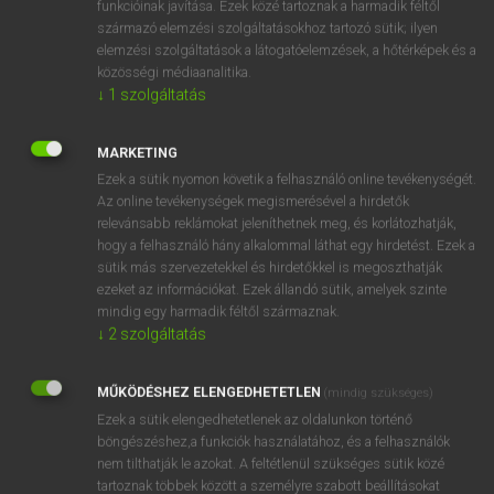
funkcióinak javítása. Ezek közé tartoznak a harmadik féltől
származó elemzési szolgáltatásokhoz tartozó sütik; ilyen
elemzési szolgáltatások a látogatóelemzések, a hőtérképek és a
OOOOPS!
közösségi médiaanalitika.
↓
1
szolgáltatás
Úgy látszik, a keresett oldal nem található!
MARKETING
Ezek a sütik nyomon követik a felhasználó online tevékenységét.
Az online tevékenységek megismerésével a hirdetők
relevánsabb reklámokat jeleníthetnek meg, és korlátozhatják,
hogy a felhasználó hány alkalommal láthat egy hirdetést. Ezek a
SZOTAR.NET APPLIKÁCIÓ
sütik más szervezetekkel és hirdetőkkel is megoszthatják
MICROSOFT OFFICE BŐVÍTMÉNY
ezeket az információkat. Ezek állandó sütik, amelyek szinte
BEÉPÜLŐ SZÓTÁRMODUL
mindig egy harmadik féltől származnak.
ONLINE NYELVVIZSGA
↓
2
szolgáltatás
MŰKÖDÉSHEZ ELENGEDHETETLEN
(mindig szükséges)
EGYÉNI FELHASZNÁLÓKNAK
Ezek a sütik elengedhetetlenek az oldalunkon történő
TANULÓKNAK
böngészéshez,a funkciók használatához, és a felhasználók
OKTATÁSI INTÉZMÉNYEKNEK
nem tilthatják le azokat. A feltétlenül szükséges sütik közé
VÁLLALATI MEGOLDÁSOK
tartoznak többek között a személyre szabott beállításokat