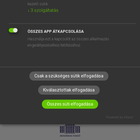
kezelő sütik.
↓
3
szolgáltatás
SÚGÓ
RÓLUNK
ELÉRHETŐSÉG
ÖSSZES APP ÁTKAPCSOLÁSA
Használja ezt a kapcsolót az összes alkalmazás
SÜTI BEÁLLÍTÁSOK
engedélyezéséhez/letiltásához.
IRATKOZZ FEL HÍRLEVELÜNKRE!
Csak a szükséges sütik elfogadása
Kiválasztottak elfogadása
Összes süti elfogadása
LICENCSZERZŐDÉS
ADATVÉDELEM
Powered by Klaro!