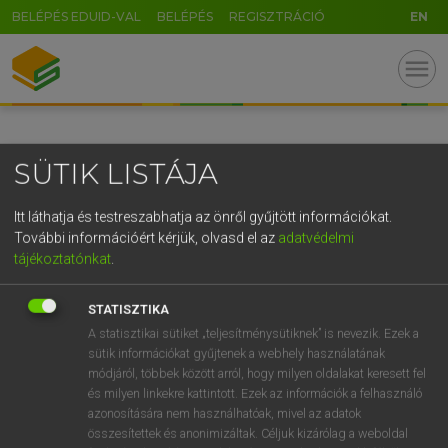
BELÉPÉS EDUID-VAL
BELÉPÉS
REGISZTRÁCIÓ
EN
GR
menu
5
6
7
8
9
ö
ü
ó
r
t
z
u
i
o
p
ő
ú
SÜTIK LISTÁJA
g
h
j
k
l
é
á
ű
Ω
v
b
n
m
,
.
-
AltGr
Itt láthatja és testreszabhatja az önről gyűjtött információkat.
További információért kérjük, olvasd el az
adatvédelmi
tájékoztatónkat
.
STATISZTIKA
A statisztikai sütiket „teljesítménysütiknek” is nevezik. Ezek a
sütik információkat gyűjtenek a webhely használatának
módjáról, többek között arról, hogy milyen oldalakat keresett fel
és milyen linkekre kattintott. Ezek az információk a felhasználó
azonosítására nem használhatóak, mivel az adatok
összesítettek és anonimizáltak. Céljuk kizárólag a weboldal