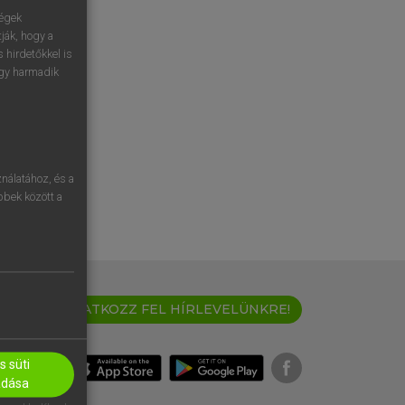
ségek
ják, hogy a
 hirdetőkkel is
egy harmadik
nálatához, és a
öbbek között a
IRATKOZZ FEL HÍRLEVELÜNKRE!
 süti
adása