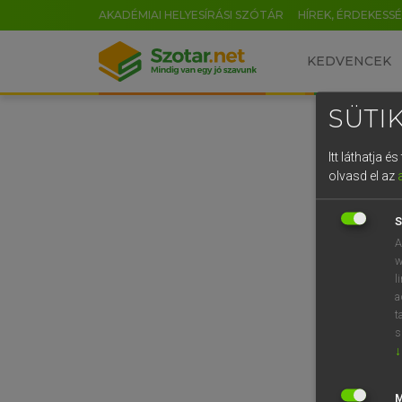
AKADÉMIAI HELYESÍRÁSI SZÓTÁR
HÍREK, ÉRDEKESS
KEDVENCEK
SÜTIK
Itt láthatja 
olvasd el az
S
A
w
l
a
t
s
↓