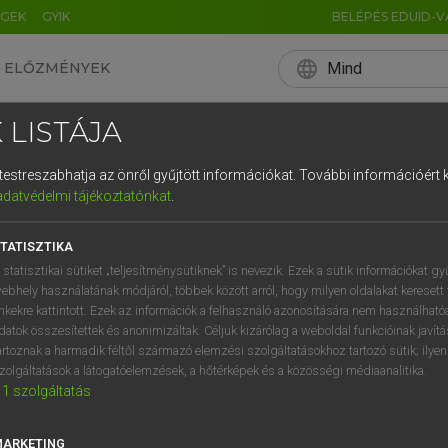
ÉGEK
GYIK
BELÉPÉS EDUID-V
language
Mind
ELŐZMÉNYEK
EN
HU
DE
CN
FR
ES
IT
NL
RU
 LISTÁJA
0
1
2
3
4
és testreszabhatja az önről gyűjtött információkat.
További információért k
q
w
e
adatvédelmi tájékoztatónkat
.
a
s
d
f
TATISZTIKA
í
y
x
c
 statisztikai sütiket „teljesítménysütiknek” is nevezik. Ezek a sütik információkat gy
ebhely használatának módjáról, többek között arról, hogy milyen oldalakat keresett 
inkekre kattintott. Ezek az információk a felhasználó azonosítására nem használható
datok összesítettek és anonimizáltak. Céljuk kizárólag a weboldal funkcióinak javít
artoznak a harmadik féltől származó elemzési szolgáltatásokhoz tartozó sütik; ilye
zolgáltatások a látogatóelemzések, a hőtérképek és a közösségi médiaanalitika.
1
szolgáltatás
MARKETING