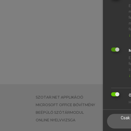
E
m
f
m
f
↓
M
E
f
s
↓
Ö
SZOTAR.NET APPLIKÁCIÓ
EGYÉNI FEL
H
MICROSOFT OFFICE BŐVÍTMÉNY
TANULÓKNA
BEÉPÜLŐ SZÓTÁRMODUL
OKTATÁSI I
Csak 
ONLINE NYELVVIZSGA
VÁLLALATI 