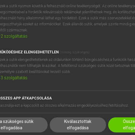
zek a sütik nyomon követik a felhasználó online tevékenységét. Az online tevékeny
egismerésével a hirdetők relevánsabb reklámokat jeleníthetnek meg, és korlátozhat
elhasználó hány alkalommal láthat egy hirdetést. Ezek a sütik más szervezetekkel és
OOOOPS!
egoszthatják ezeket az információkat. Ezek állandó sütik, amelyek szinte mindig 
éltől származnak.
2
szolgáltatás
Úgy látszik, a keresett oldal nem található!
ŰKÖDÉSHEZ ELENGEDHETETLEN
(mindig szükséges)
zek a sütik elengedhetetlenek az oldalunkon történő böngészéshez,a funkciók hasz
elhasználók nem tilthatják le azokat. A feltétlenül szükséges sütik közé tartoznak t
zemélyre szabott beállításokat kezelő sütik.
3
szolgáltatás
SSZES APP ÁTKAPCSOLÁSA
HASZNÁLÓKNAK
SÚGÓ
asználja ezt a kapcsolót az összes alkalmazás engedélyezéséhez/letiltásához.
K
RÓLUNK
NTÉZMÉNYEKNEK
ELÉRHETŐSÉG
a szükséges sütik
Kiválasztottak
Összes
MEGOLDÁSOK
SÜTI BEÁLLÍTÁSOK
elfogadása
elfogadása
elfog