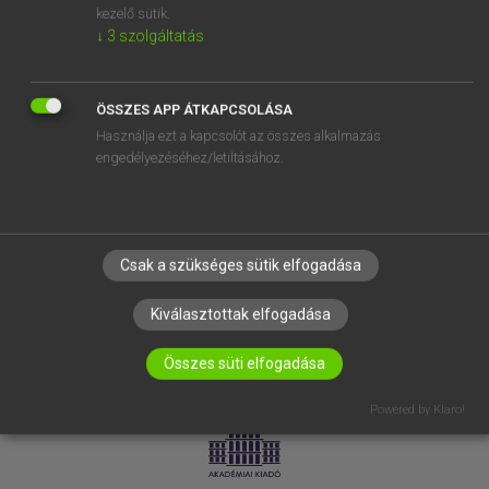
kezelő sütik.
↓
3
szolgáltatás
SÚGÓ
RÓLUNK
ELÉRHETŐSÉG
ÖSSZES APP ÁTKAPCSOLÁSA
Használja ezt a kapcsolót az összes alkalmazás
SÜTI BEÁLLÍTÁSOK
engedélyezéséhez/letiltásához.
IRATKOZZ FEL HÍRLEVELÜNKRE!
Csak a szükséges sütik elfogadása
Kiválasztottak elfogadása
Összes süti elfogadása
LICENCSZERZŐDÉS
ADATVÉDELEM
Powered by Klaro!