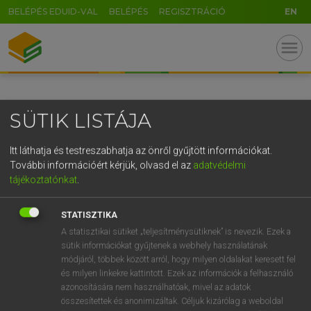
BELÉPÉS EDUID-VAL
BELÉPÉS
REGISZTRÁCIÓ
EN
GR
menu
5
6
7
8
9
ö
ü
ó
r
t
z
u
i
o
p
ő
ú
SÜTIK LISTÁJA
g
h
j
k
l
é
á
ű
Ω
v
b
n
m
,
.
-
AltGr
Itt láthatja és testreszabhatja az önről gyűjtött információkat.
További információért kérjük, olvasd el az
adatvédelmi
tájékoztatónkat
.
STATISZTIKA
A statisztikai sütiket „teljesítménysütiknek” is nevezik. Ezek a
sütik információkat gyűjtenek a webhely használatának
módjáról, többek között arról, hogy milyen oldalakat keresett fel
és milyen linkekre kattintott. Ezek az információk a felhasználó
azonosítására nem használhatóak, mivel az adatok
összesítettek és anonimizáltak. Céljuk kizárólag a weboldal