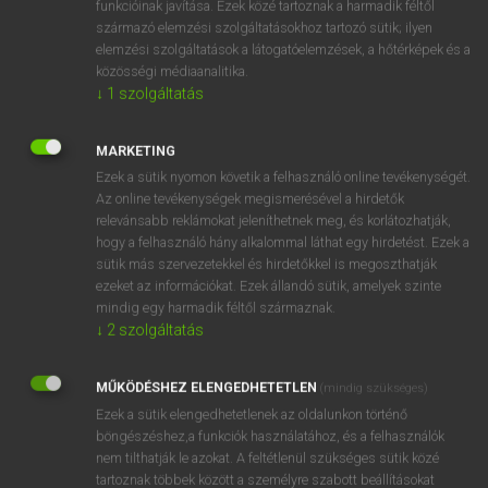
funkcióinak javítása. Ezek közé tartoznak a harmadik féltől
származó elemzési szolgáltatásokhoz tartozó sütik; ilyen
elemzési szolgáltatások a látogatóelemzések, a hőtérképek és a
OOOOPS!
közösségi médiaanalitika.
↓
1
szolgáltatás
Úgy látszik, a keresett oldal nem található!
MARKETING
Ezek a sütik nyomon követik a felhasználó online tevékenységét.
Az online tevékenységek megismerésével a hirdetők
relevánsabb reklámokat jeleníthetnek meg, és korlátozhatják,
hogy a felhasználó hány alkalommal láthat egy hirdetést. Ezek a
SZOTAR.NET APPLIKÁCIÓ
sütik más szervezetekkel és hirdetőkkel is megoszthatják
MICROSOFT OFFICE BŐVÍTMÉNY
ezeket az információkat. Ezek állandó sütik, amelyek szinte
BEÉPÜLŐ SZÓTÁRMODUL
mindig egy harmadik féltől származnak.
ONLINE NYELVVIZSGA
↓
2
szolgáltatás
MŰKÖDÉSHEZ ELENGEDHETETLEN
(mindig szükséges)
EGYÉNI FELHASZNÁLÓKNAK
Ezek a sütik elengedhetetlenek az oldalunkon történő
TANULÓKNAK
böngészéshez,a funkciók használatához, és a felhasználók
OKTATÁSI INTÉZMÉNYEKNEK
nem tilthatják le azokat. A feltétlenül szükséges sütik közé
VÁLLALATI MEGOLDÁSOK
tartoznak többek között a személyre szabott beállításokat