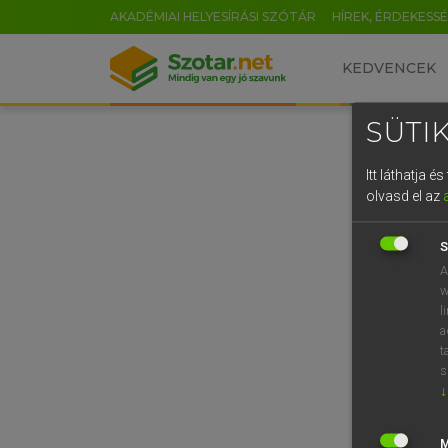
AKADÉMIAI HELYESÍRÁSI SZÓTÁR
HÍREK, ÉRDEKESS
KEDVENCEK
SÜTIK
Itt láthatja 
olvasd el az
S
A
w
l
a
t
s
↓