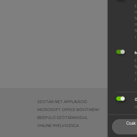
E
m
f
m
f
↓
M
E
f
s
↓
Ö
SZOTAR.NET APPLIKÁCIÓ
EGYÉNI FEL
H
MICROSOFT OFFICE BŐVÍTMÉNY
TANULÓKNA
BEÉPÜLŐ SZÓTÁRMODUL
OKTATÁSI I
Csak 
ONLINE NYELVVIZSGA
VÁLLALATI 