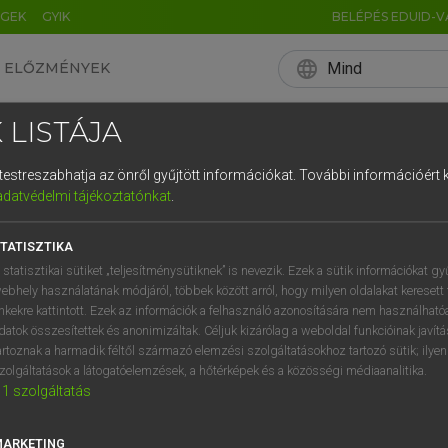
ÉGEK
GYIK
BELÉPÉS EDUID-V
language
Mind
ELŐZMÉNYEK
EN
HU
DE
CN
FR
ES
IT
NL
RU
 LISTÁJA
0
1
2
3
4
és testreszabhatja az önről gyűjtött információkat.
További információért k
q
w
e
adatvédelmi tájékoztatónkat
.
a
s
d
f
TATISZTIKA
í
y
x
c
 statisztikai sütiket „teljesítménysütiknek” is nevezik. Ezek a sütik információkat gy
ebhely használatának módjáról, többek között arról, hogy milyen oldalakat keresett 
inkekre kattintott. Ezek az információk a felhasználó azonosítására nem használható
datok összesítettek és anonimizáltak. Céljuk kizárólag a weboldal funkcióinak javít
artoznak a harmadik féltől származó elemzési szolgáltatásokhoz tartozó sütik; ilye
zolgáltatások a látogatóelemzések, a hőtérképek és a közösségi médiaanalitika.
1
szolgáltatás
MARKETING