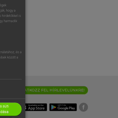
ségek
ják, hogy a
 hirdetőkkel is
egy harmadik
nálatához, és a
öbbek között a
IRATKOZZ FEL HÍRLEVELÜNKRE!
 süti
adása