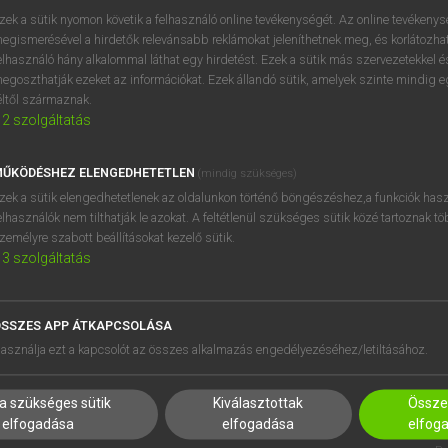
zek a sütik nyomon követik a felhasználó online tevékenységét. Az online tevékeny
egismerésével a hirdetők relevánsabb reklámokat jeleníthetnek meg, és korlátozhat
elhasználó hány alkalommal láthat egy hirdetést. Ezek a sütik más szervezetekkel és
OOOOPS!
egoszthatják ezeket az információkat. Ezek állandó sütik, amelyek szinte mindig 
éltől származnak.
2
szolgáltatás
Úgy látszik, a keresett oldal nem található!
ŰKÖDÉSHEZ ELENGEDHETETLEN
(mindig szükséges)
zek a sütik elengedhetetlenek az oldalunkon történő böngészéshez,a funkciók hasz
elhasználók nem tilthatják le azokat. A feltétlenül szükséges sütik közé tartoznak t
zemélyre szabott beállításokat kezelő sütik.
3
szolgáltatás
SSZES APP ÁTKAPCSOLÁSA
HASZNÁLÓKNAK
SÚGÓ
asználja ezt a kapcsolót az összes alkalmazás engedélyezéséhez/letiltásához.
K
RÓLUNK
NTÉZMÉNYEKNEK
ELÉRHETŐSÉG
a szükséges sütik
Kiválasztottak
Összes
MEGOLDÁSOK
SÜTI BEÁLLÍTÁSOK
elfogadása
elfogadása
elfog