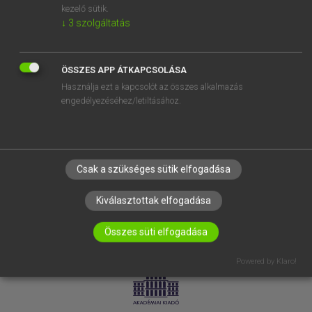
kezelő sütik.
↓
3
szolgáltatás
SÚGÓ
RÓLUNK
ELÉRHETŐSÉG
ÖSSZES APP ÁTKAPCSOLÁSA
Használja ezt a kapcsolót az összes alkalmazás
SÜTI BEÁLLÍTÁSOK
engedélyezéséhez/letiltásához.
IRATKOZZ FEL HÍRLEVELÜNKRE!
Csak a szükséges sütik elfogadása
Kiválasztottak elfogadása
Összes süti elfogadása
LICENCSZERZŐDÉS
ADATVÉDELEM
Powered by Klaro!