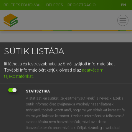
BELÉPÉS EDUID-VAL
BELÉPÉS
REGISZTRÁCIÓ
EN
GR
menu
5
6
7
8
9
ö
ü
ó
r
t
z
u
i
o
p
ő
ú
SÜTIK LISTÁJA
g
h
j
k
l
é
á
ű
Ω
v
b
n
m
,
.
-
AltGr
Itt láthatja és testreszabhatja az önről gyűjtött információkat.
További információért kérjük, olvasd el az
adatvédelmi
tájékoztatónkat
.
STATISZTIKA
A statisztikai sütiket „teljesítménysütiknek” is nevezik. Ezek a
sütik információkat gyűjtenek a webhely használatának
módjáról, többek között arról, hogy milyen oldalakat keresett fel
és milyen linkekre kattintott. Ezek az információk a felhasználó
azonosítására nem használhatóak, mivel az adatok
összesítettek és anonimizáltak. Céljuk kizárólag a weboldal