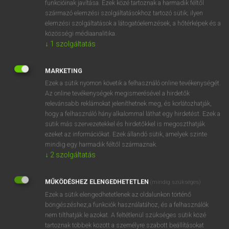
funkcióinak javítása. Ezek közé tartoznak a harmadik féltől
származó elemzési szolgáltatásokhoz tartozó sütik; ilyen
elemzési szolgáltatások a látogatóelemzések, a hőtérképek és a
OOOOPS!
közösségi médiaanalitika.
↓
1
szolgáltatás
Úgy látszik, a keresett oldal nem található!
MARKETING
Ezek a sütik nyomon követik a felhasználó online tevékenységét.
Az online tevékenységek megismerésével a hirdetők
relevánsabb reklámokat jeleníthetnek meg, és korlátozhatják,
hogy a felhasználó hány alkalommal láthat egy hirdetést. Ezek a
SZOTAR.NET APPLIKÁCIÓ
sütik más szervezetekkel és hirdetőkkel is megoszthatják
MICROSOFT OFFICE BŐVÍTMÉNY
ezeket az információkat. Ezek állandó sütik, amelyek szinte
BEÉPÜLŐ SZÓTÁRMODUL
mindig egy harmadik féltől származnak.
ONLINE NYELVVIZSGA
↓
2
szolgáltatás
MŰKÖDÉSHEZ ELENGEDHETETLEN
(mindig szükséges)
EGYÉNI FELHASZNÁLÓKNAK
Ezek a sütik elengedhetetlenek az oldalunkon történő
TANULÓKNAK
böngészéshez,a funkciók használatához, és a felhasználók
OKTATÁSI INTÉZMÉNYEKNEK
nem tilthatják le azokat. A feltétlenül szükséges sütik közé
VÁLLALATI MEGOLDÁSOK
tartoznak többek között a személyre szabott beállításokat