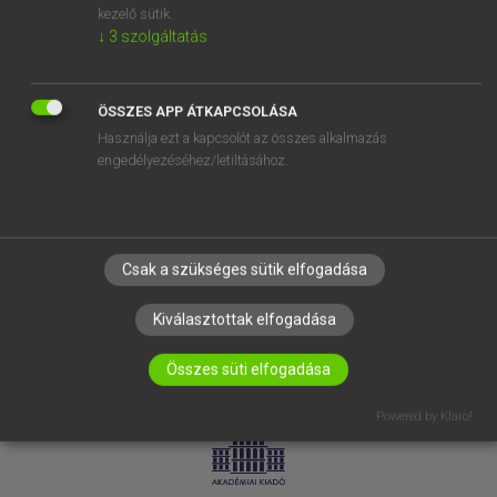
kezelő sütik.
↓
3
szolgáltatás
SÚGÓ
RÓLUNK
ELÉRHETŐSÉG
ÖSSZES APP ÁTKAPCSOLÁSA
Használja ezt a kapcsolót az összes alkalmazás
SÜTI BEÁLLÍTÁSOK
engedélyezéséhez/letiltásához.
IRATKOZZ FEL HÍRLEVELÜNKRE!
Csak a szükséges sütik elfogadása
Kiválasztottak elfogadása
Összes süti elfogadása
LICENCSZERZŐDÉS
ADATVÉDELEM
Powered by Klaro!