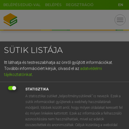
BELÉPÉS EDUID-VAL
BELÉPÉS
REGISZTRÁCIÓ
EN
GR
menu
5
6
7
8
9
ö
ü
ó
r
t
z
u
i
o
p
ő
ú
SÜTIK LISTÁJA
g
h
j
k
l
é
á
ű
Ω
v
b
n
m
,
.
-
AltGr
Itt láthatja és testreszabhatja az önről gyűjtött információkat.
További információért kérjük, olvasd el az
adatvédelmi
tájékoztatónkat
.
STATISZTIKA
A statisztikai sütiket „teljesítménysütiknek” is nevezik. Ezek a
sütik információkat gyűjtenek a webhely használatának
módjáról, többek között arról, hogy milyen oldalakat keresett fel
és milyen linkekre kattintott. Ezek az információk a felhasználó
azonosítására nem használhatóak, mivel az adatok
összesítettek és anonimizáltak. Céljuk kizárólag a weboldal