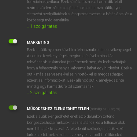
funkcióinak javítása. Ezek közé tartoznak a harmadik féltől
származó elemzési szolgáltatásokhoz tartozó sütik; ilyen
elemzési szolgáltatások a látogatóelemzések, a hőtérképek és a
OOOOPS!
közösségi médiaanalitika.
↓
1
szolgáltatás
Úgy látszik, a keresett oldal nem található!
MARKETING
Ezek a sütik nyomon követik a felhasználó online tevékenységét.
Az online tevékenységek megismerésével a hirdetők
relevánsabb reklámokat jeleníthetnek meg, és korlátozhatják,
hogy a felhasználó hány alkalommal láthat egy hirdetést. Ezek a
SZOTAR.NET APPLIKÁCIÓ
sütik más szervezetekkel és hirdetőkkel is megoszthatják
MICROSOFT OFFICE BŐVÍTMÉNY
ezeket az információkat. Ezek állandó sütik, amelyek szinte
BEÉPÜLŐ SZÓTÁRMODUL
mindig egy harmadik féltől származnak.
ONLINE NYELVVIZSGA
↓
2
szolgáltatás
MŰKÖDÉSHEZ ELENGEDHETETLEN
(mindig szükséges)
EGYÉNI FELHASZNÁLÓKNAK
Ezek a sütik elengedhetetlenek az oldalunkon történő
TANULÓKNAK
böngészéshez,a funkciók használatához, és a felhasználók
OKTATÁSI INTÉZMÉNYEKNEK
nem tilthatják le azokat. A feltétlenül szükséges sütik közé
VÁLLALATI MEGOLDÁSOK
tartoznak többek között a személyre szabott beállításokat