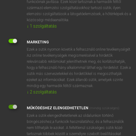
funkcióinak javítása. Ezek közé tartoznak a harmadik féltől
származó elemzési szolgáltatásokhoz tartozó sütik; ilyen
elemzési szolgáltatások a látogatóelemzések, a hőtérképek és a
OOOOPS!
közösségi médiaanalitika.
↓
1
szolgáltatás
Úgy látszik, a keresett oldal nem található!
MARKETING
Ezek a sütik nyomon követik a felhasználó online tevékenységét.
Az online tevékenységek megismerésével a hirdetők
relevánsabb reklámokat jeleníthetnek meg, és korlátozhatják,
hogy a felhasználó hány alkalommal láthat egy hirdetést. Ezek a
SZOTAR.NET APPLIKÁCIÓ
sütik más szervezetekkel és hirdetőkkel is megoszthatják
MICROSOFT OFFICE BŐVÍTMÉNY
ezeket az információkat. Ezek állandó sütik, amelyek szinte
BEÉPÜLŐ SZÓTÁRMODUL
mindig egy harmadik féltől származnak.
ONLINE NYELVVIZSGA
↓
2
szolgáltatás
MŰKÖDÉSHEZ ELENGEDHETETLEN
(mindig szükséges)
EGYÉNI FELHASZNÁLÓKNAK
Ezek a sütik elengedhetetlenek az oldalunkon történő
TANULÓKNAK
böngészéshez,a funkciók használatához, és a felhasználók
OKTATÁSI INTÉZMÉNYEKNEK
nem tilthatják le azokat. A feltétlenül szükséges sütik közé
VÁLLALATI MEGOLDÁSOK
tartoznak többek között a személyre szabott beállításokat