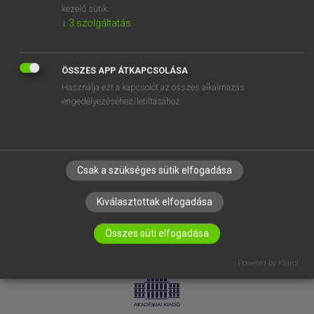
kezelő sütik.
↓
3
szolgáltatás
SÚGÓ
RÓLUNK
ELÉRHETŐSÉG
ÖSSZES APP ÁTKAPCSOLÁSA
Használja ezt a kapcsolót az összes alkalmazás
SÜTI BEÁLLÍTÁSOK
engedélyezéséhez/letiltásához.
IRATKOZZ FEL HÍRLEVELÜNKRE!
Csak a szükséges sütik elfogadása
Kiválasztottak elfogadása
Összes süti elfogadása
LICENCSZERZŐDÉS
ADATVÉDELEM
Powered by Klaro!