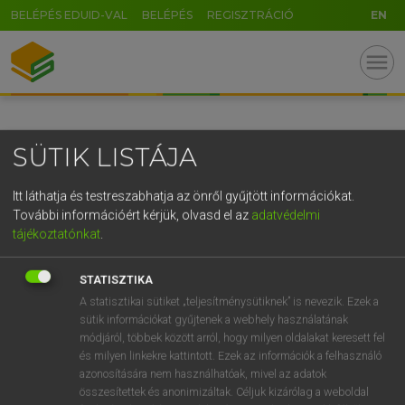
BELÉPÉS EDUID-VAL
BELÉPÉS
REGISZTRÁCIÓ
EN
GR
menu
5
6
7
8
9
ö
ü
ó
r
t
z
u
i
o
p
ő
ú
SÜTIK LISTÁJA
g
h
j
k
l
é
á
ű
Ω
v
b
n
m
,
.
-
AltGr
Itt láthatja és testreszabhatja az önről gyűjtött információkat.
További információért kérjük, olvasd el az
adatvédelmi
tájékoztatónkat
.
STATISZTIKA
A statisztikai sütiket „teljesítménysütiknek” is nevezik. Ezek a
sütik információkat gyűjtenek a webhely használatának
módjáról, többek között arról, hogy milyen oldalakat keresett fel
és milyen linkekre kattintott. Ezek az információk a felhasználó
azonosítására nem használhatóak, mivel az adatok
összesítettek és anonimizáltak. Céljuk kizárólag a weboldal