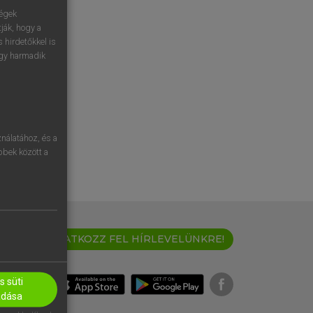
ségek
ják, hogy a
 hirdetőkkel is
egy harmadik
nálatához, és a
öbbek között a
IRATKOZZ FEL HÍRLEVELÜNKRE!
 süti
adása