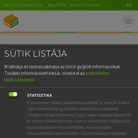
BELÉPÉS EDUID-VAL
BELÉPÉS
REGISZTRÁCIÓ
EN
GR
menu
5
6
7
8
9
ö
ü
ó
r
t
z
u
i
o
p
ő
ú
SÜTIK LISTÁJA
g
h
j
k
l
é
á
ű
Ω
v
b
n
m
,
.
-
AltGr
Itt láthatja és testreszabhatja az önről gyűjtött információkat.
További információért kérjük, olvasd el az
adatvédelmi
tájékoztatónkat
.
STATISZTIKA
A statisztikai sütiket „teljesítménysütiknek” is nevezik. Ezek a
sütik információkat gyűjtenek a webhely használatának
módjáról, többek között arról, hogy milyen oldalakat keresett fel
és milyen linkekre kattintott. Ezek az információk a felhasználó
azonosítására nem használhatóak, mivel az adatok
összesítettek és anonimizáltak. Céljuk kizárólag a weboldal