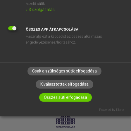
kezelő sütik.
↓
3
szolgáltatás
SÚGÓ
RÓLUNK
ELÉRHETŐSÉG
ÖSSZES APP ÁTKAPCSOLÁSA
Használja ezt a kapcsolót az összes alkalmazás
SÜTI BEÁLLÍTÁSOK
engedélyezéséhez/letiltásához.
IRATKOZZ FEL HÍRLEVELÜNKRE!
Csak a szükséges sütik elfogadása
Kiválasztottak elfogadása
Összes süti elfogadása
LICENCSZERZŐDÉS
ADATVÉDELEM
Powered by Klaro!