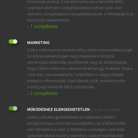
funkcióinak javítása. Ezek közé tartoznak a harmadik féltől
származó elemzési szolgáltatásokhoz tartozó sütik; ilyen
elemzési szolgáltatások a látogatóelemzések, a hőtérképek és a
OOOOPS!
közösségi médiaanalitika.
↓
1
szolgáltatás
Úgy látszik, a keresett oldal nem található!
MARKETING
Ezek a sütik nyomon követik a felhasználó online tevékenységét.
Az online tevékenységek megismerésével a hirdetők
relevánsabb reklámokat jeleníthetnek meg, és korlátozhatják,
hogy a felhasználó hány alkalommal láthat egy hirdetést. Ezek a
SZOTAR.NET APPLIKÁCIÓ
sütik más szervezetekkel és hirdetőkkel is megoszthatják
MICROSOFT OFFICE BŐVÍTMÉNY
ezeket az információkat. Ezek állandó sütik, amelyek szinte
BEÉPÜLŐ SZÓTÁRMODUL
mindig egy harmadik féltől származnak.
ONLINE NYELVVIZSGA
↓
2
szolgáltatás
MŰKÖDÉSHEZ ELENGEDHETETLEN
(mindig szükséges)
EGYÉNI FELHASZNÁLÓKNAK
Ezek a sütik elengedhetetlenek az oldalunkon történő
TANULÓKNAK
böngészéshez,a funkciók használatához, és a felhasználók
OKTATÁSI INTÉZMÉNYEKNEK
nem tilthatják le azokat. A feltétlenül szükséges sütik közé
VÁLLALATI MEGOLDÁSOK
tartoznak többek között a személyre szabott beállításokat