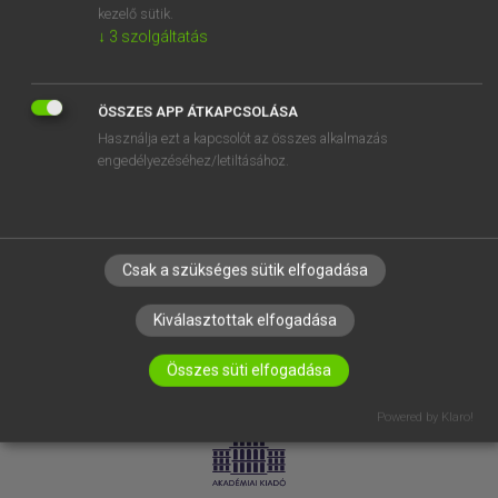
kezelő sütik.
↓
3
szolgáltatás
SÚGÓ
RÓLUNK
ELÉRHETŐSÉG
ÖSSZES APP ÁTKAPCSOLÁSA
Használja ezt a kapcsolót az összes alkalmazás
SÜTI BEÁLLÍTÁSOK
engedélyezéséhez/letiltásához.
IRATKOZZ FEL HÍRLEVELÜNKRE!
Csak a szükséges sütik elfogadása
Kiválasztottak elfogadása
Összes süti elfogadása
LICENCSZERZŐDÉS
ADATVÉDELEM
Powered by Klaro!