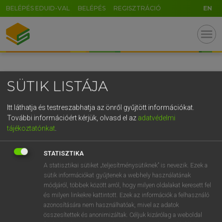
BELÉPÉS EDUID-VAL
BELÉPÉS
REGISZTRÁCIÓ
EN
GR
menu
5
6
7
8
9
ö
ü
ó
r
t
z
u
i
o
p
ő
ú
SÜTIK LISTÁJA
g
h
j
k
l
é
á
ű
Ω
v
b
n
m
,
.
-
AltGr
Itt láthatja és testreszabhatja az önről gyűjtött információkat.
További információért kérjük, olvasd el az
adatvédelmi
tájékoztatónkat
.
STATISZTIKA
A statisztikai sütiket „teljesítménysütiknek” is nevezik. Ezek a
sütik információkat gyűjtenek a webhely használatának
módjáról, többek között arról, hogy milyen oldalakat keresett fel
és milyen linkekre kattintott. Ezek az információk a felhasználó
azonosítására nem használhatóak, mivel az adatok
összesítettek és anonimizáltak. Céljuk kizárólag a weboldal