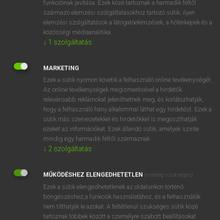
funkcióinak javítása. Ezek közé tartoznak a harmadik féltől
származó elemzési szolgáltatásokhoz tartozó sütik; ilyen
elemzési szolgáltatások a látogatóelemzések, a hőtérképek és a
OOOOPS!
közösségi médiaanalitika.
↓
1
szolgáltatás
Úgy látszik, a keresett oldal nem található!
MARKETING
Ezek a sütik nyomon követik a felhasználó online tevékenységét.
Az online tevékenységek megismerésével a hirdetők
relevánsabb reklámokat jeleníthetnek meg, és korlátozhatják,
hogy a felhasználó hány alkalommal láthat egy hirdetést. Ezek a
SZOTAR.NET APPLIKÁCIÓ
sütik más szervezetekkel és hirdetőkkel is megoszthatják
MICROSOFT OFFICE BŐVÍTMÉNY
ezeket az információkat. Ezek állandó sütik, amelyek szinte
BEÉPÜLŐ SZÓTÁRMODUL
mindig egy harmadik féltől származnak.
ONLINE NYELVVIZSGA
↓
2
szolgáltatás
MŰKÖDÉSHEZ ELENGEDHETETLEN
(mindig szükséges)
EGYÉNI FELHASZNÁLÓKNAK
Ezek a sütik elengedhetetlenek az oldalunkon történő
TANULÓKNAK
böngészéshez,a funkciók használatához, és a felhasználók
OKTATÁSI INTÉZMÉNYEKNEK
nem tilthatják le azokat. A feltétlenül szükséges sütik közé
VÁLLALATI MEGOLDÁSOK
tartoznak többek között a személyre szabott beállításokat