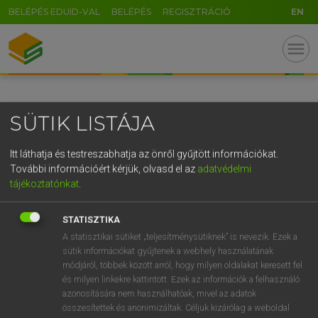
BELÉPÉS EDUID-VAL
BELÉPÉS
REGISZTRÁCIÓ
EN
GR
menu
5
6
7
8
9
ö
ü
ó
r
t
z
u
i
o
p
ő
ú
SÜTIK LISTÁJA
g
h
j
k
l
é
á
ű
Ω
v
b
n
m
,
.
-
AltGr
Itt láthatja és testreszabhatja az önről gyűjtött információkat.
További információért kérjük, olvasd el az
adatvédelmi
tájékoztatónkat
.
STATISZTIKA
A statisztikai sütiket „teljesítménysütiknek” is nevezik. Ezek a
sütik információkat gyűjtenek a webhely használatának
módjáról, többek között arról, hogy milyen oldalakat keresett fel
és milyen linkekre kattintott. Ezek az információk a felhasználó
azonosítására nem használhatóak, mivel az adatok
összesítettek és anonimizáltak. Céljuk kizárólag a weboldal