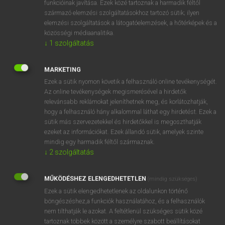
funkcióinak javítása. Ezek közé tartoznak a harmadik féltől
származó elemzési szolgáltatásokhoz tartozó sütik; ilyen
elemzési szolgáltatások a látogatóelemzések, a hőtérképek és a
OOOOPS!
közösségi médiaanalitika.
↓
1
szolgáltatás
Úgy látszik, a keresett oldal nem található!
MARKETING
Ezek a sütik nyomon követik a felhasználó online tevékenységét.
Az online tevékenységek megismerésével a hirdetők
relevánsabb reklámokat jeleníthetnek meg, és korlátozhatják,
hogy a felhasználó hány alkalommal láthat egy hirdetést. Ezek a
SZOTAR.NET APPLIKÁCIÓ
sütik más szervezetekkel és hirdetőkkel is megoszthatják
MICROSOFT OFFICE BŐVÍTMÉNY
ezeket az információkat. Ezek állandó sütik, amelyek szinte
BEÉPÜLŐ SZÓTÁRMODUL
mindig egy harmadik féltől származnak.
ONLINE NYELVVIZSGA
↓
2
szolgáltatás
MŰKÖDÉSHEZ ELENGEDHETETLEN
(mindig szükséges)
EGYÉNI FELHASZNÁLÓKNAK
Ezek a sütik elengedhetetlenek az oldalunkon történő
TANULÓKNAK
böngészéshez,a funkciók használatához, és a felhasználók
OKTATÁSI INTÉZMÉNYEKNEK
nem tilthatják le azokat. A feltétlenül szükséges sütik közé
VÁLLALATI MEGOLDÁSOK
tartoznak többek között a személyre szabott beállításokat