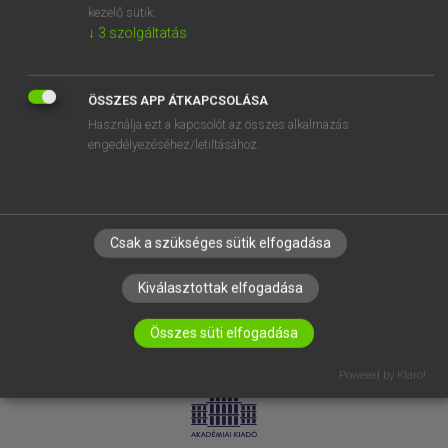
kezelő sütik.
↓
3
szolgáltatás
SÚGÓ
RÓLUNK
ELÉRHETŐSÉG
ÖSSZES APP ÁTKAPCSOLÁSA
Használja ezt a kapcsolót az összes alkalmazás
SÜTI BEÁLLÍTÁSOK
engedélyezéséhez/letiltásához.
IRATKOZZ FEL HÍRLEVELÜNKRE!
Csak a szükséges sütik elfogadása
Kiválasztottak elfogadása
Összes süti elfogadása
LICENCSZERZŐDÉS
ADATVÉDELEM
Powered by Klaro!