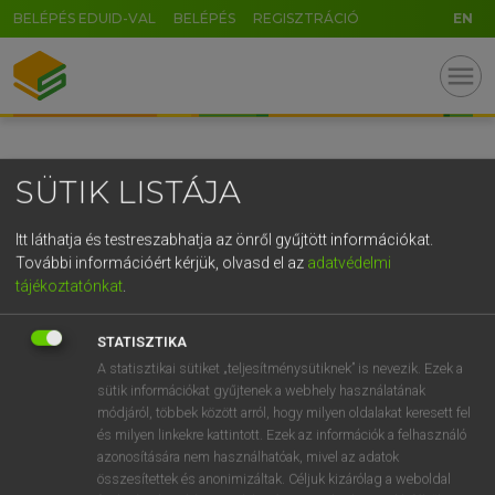
BELÉPÉS EDUID-VAL
BELÉPÉS
REGISZTRÁCIÓ
EN
GR
menu
5
6
7
8
9
ö
ü
ó
r
t
z
u
i
o
p
ő
ú
SÜTIK LISTÁJA
g
h
j
k
l
é
á
ű
Ω
v
b
n
m
,
.
-
AltGr
Itt láthatja és testreszabhatja az önről gyűjtött információkat.
További információért kérjük, olvasd el az
adatvédelmi
tájékoztatónkat
.
STATISZTIKA
A statisztikai sütiket „teljesítménysütiknek” is nevezik. Ezek a
sütik információkat gyűjtenek a webhely használatának
módjáról, többek között arról, hogy milyen oldalakat keresett fel
és milyen linkekre kattintott. Ezek az információk a felhasználó
azonosítására nem használhatóak, mivel az adatok
összesítettek és anonimizáltak. Céljuk kizárólag a weboldal