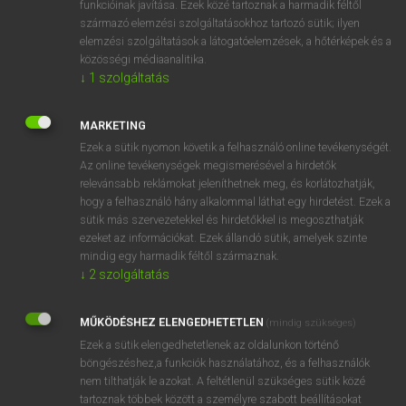
funkcióinak javítása. Ezek közé tartoznak a harmadik féltől
származó elemzési szolgáltatásokhoz tartozó sütik; ilyen
elemzési szolgáltatások a látogatóelemzések, a hőtérképek és a
OOOOPS!
közösségi médiaanalitika.
↓
1
szolgáltatás
Úgy látszik, a keresett oldal nem található!
MARKETING
Ezek a sütik nyomon követik a felhasználó online tevékenységét.
Az online tevékenységek megismerésével a hirdetők
relevánsabb reklámokat jeleníthetnek meg, és korlátozhatják,
hogy a felhasználó hány alkalommal láthat egy hirdetést. Ezek a
SZOTAR.NET APPLIKÁCIÓ
sütik más szervezetekkel és hirdetőkkel is megoszthatják
MICROSOFT OFFICE BŐVÍTMÉNY
ezeket az információkat. Ezek állandó sütik, amelyek szinte
BEÉPÜLŐ SZÓTÁRMODUL
mindig egy harmadik féltől származnak.
ONLINE NYELVVIZSGA
↓
2
szolgáltatás
MŰKÖDÉSHEZ ELENGEDHETETLEN
(mindig szükséges)
EGYÉNI FELHASZNÁLÓKNAK
Ezek a sütik elengedhetetlenek az oldalunkon történő
TANULÓKNAK
böngészéshez,a funkciók használatához, és a felhasználók
OKTATÁSI INTÉZMÉNYEKNEK
nem tilthatják le azokat. A feltétlenül szükséges sütik közé
VÁLLALATI MEGOLDÁSOK
tartoznak többek között a személyre szabott beállításokat