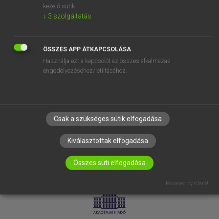
kezelő sütik.
↓
3
szolgáltatás
SÚGÓ
RÓLUNK
ELÉRHETŐSÉG
ÖSSZES APP ÁTKAPCSOLÁSA
Használja ezt a kapcsolót az összes alkalmazás
SÜTI BEÁLLÍTÁSOK
engedélyezéséhez/letiltásához.
IRATKOZZ FEL HÍRLEVELÜNKRE!
Csak a szükséges sütik elfogadása
Kiválasztottak elfogadása
Összes süti elfogadása
LICENCSZERZŐDÉS
ADATVÉDELEM
Powered by Klaro!