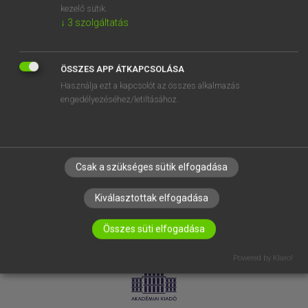
kezelő sütik.
↓
3
szolgáltatás
SÚGÓ
RÓLUNK
ELÉRHETŐSÉG
ÖSSZES APP ÁTKAPCSOLÁSA
Használja ezt a kapcsolót az összes alkalmazás
SÜTI BEÁLLÍTÁSOK
engedélyezéséhez/letiltásához.
IRATKOZZ FEL HÍRLEVELÜNKRE!
Csak a szükséges sütik elfogadása
Kiválasztottak elfogadása
Összes süti elfogadása
LICENCSZERZŐDÉS
ADATVÉDELEM
Powered by Klaro!