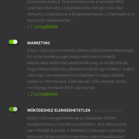
funkcióinak javítása. Ezek közé tartoznak a harmadik féltől
származó elemzési szolgáltatásokhoz tartozó sütik; ilyen
elemzési szolgáltatások a látogatóelemzések, a hőtérképek és a
OOOOPS!
közösségi médiaanalitika.
↓
1
szolgáltatás
Úgy látszik, a keresett oldal nem található!
MARKETING
Ezek a sütik nyomon követik a felhasználó online tevékenységét.
Az online tevékenységek megismerésével a hirdetők
relevánsabb reklámokat jeleníthetnek meg, és korlátozhatják,
hogy a felhasználó hány alkalommal láthat egy hirdetést. Ezek a
SZOTAR.NET APPLIKÁCIÓ
sütik más szervezetekkel és hirdetőkkel is megoszthatják
MICROSOFT OFFICE BŐVÍTMÉNY
ezeket az információkat. Ezek állandó sütik, amelyek szinte
BEÉPÜLŐ SZÓTÁRMODUL
mindig egy harmadik féltől származnak.
ONLINE NYELVVIZSGA
↓
2
szolgáltatás
MŰKÖDÉSHEZ ELENGEDHETETLEN
(mindig szükséges)
EGYÉNI FELHASZNÁLÓKNAK
Ezek a sütik elengedhetetlenek az oldalunkon történő
TANULÓKNAK
böngészéshez,a funkciók használatához, és a felhasználók
OKTATÁSI INTÉZMÉNYEKNEK
nem tilthatják le azokat. A feltétlenül szükséges sütik közé
VÁLLALATI MEGOLDÁSOK
tartoznak többek között a személyre szabott beállításokat