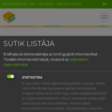
BELÉPÉS EDUID-VAL
BELÉPÉS
REGISZTRÁCIÓ
EN
GR
menu
5
6
7
8
9
ö
ü
ó
r
t
z
u
i
o
p
ő
ú
SÜTIK LISTÁJA
g
h
j
k
l
é
á
ű
Ω
v
b
n
m
,
.
-
AltGr
Itt láthatja és testreszabhatja az önről gyűjtött információkat.
További információért kérjük, olvasd el az
adatvédelmi
tájékoztatónkat
.
STATISZTIKA
A statisztikai sütiket „teljesítménysütiknek” is nevezik. Ezek a
sütik információkat gyűjtenek a webhely használatának
módjáról, többek között arról, hogy milyen oldalakat keresett fel
és milyen linkekre kattintott. Ezek az információk a felhasználó
azonosítására nem használhatóak, mivel az adatok
összesítettek és anonimizáltak. Céljuk kizárólag a weboldal