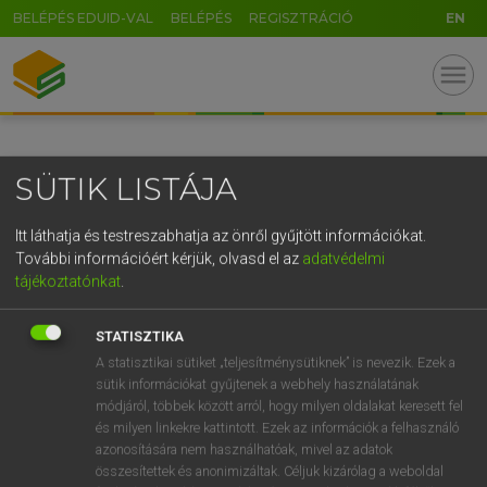
BELÉPÉS EDUID-VAL
BELÉPÉS
REGISZTRÁCIÓ
EN
GR
menu
5
6
7
8
9
ö
ü
ó
r
t
z
u
i
o
p
ő
ú
SÜTIK LISTÁJA
g
h
j
k
l
é
á
ű
Ω
v
b
n
m
,
.
-
AltGr
Itt láthatja és testreszabhatja az önről gyűjtött információkat.
További információért kérjük, olvasd el az
adatvédelmi
tájékoztatónkat
.
STATISZTIKA
A statisztikai sütiket „teljesítménysütiknek” is nevezik. Ezek a
sütik információkat gyűjtenek a webhely használatának
módjáról, többek között arról, hogy milyen oldalakat keresett fel
és milyen linkekre kattintott. Ezek az információk a felhasználó
azonosítására nem használhatóak, mivel az adatok
összesítettek és anonimizáltak. Céljuk kizárólag a weboldal