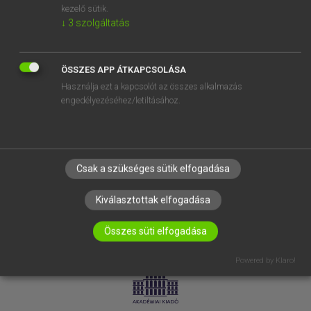
kezelő sütik.
↓
3
szolgáltatás
SÚGÓ
RÓLUNK
ELÉRHETŐSÉG
ÖSSZES APP ÁTKAPCSOLÁSA
Használja ezt a kapcsolót az összes alkalmazás
SÜTI BEÁLLÍTÁSOK
engedélyezéséhez/letiltásához.
IRATKOZZ FEL HÍRLEVELÜNKRE!
Csak a szükséges sütik elfogadása
Kiválasztottak elfogadása
Összes süti elfogadása
LICENCSZERZŐDÉS
ADATVÉDELEM
Powered by Klaro!