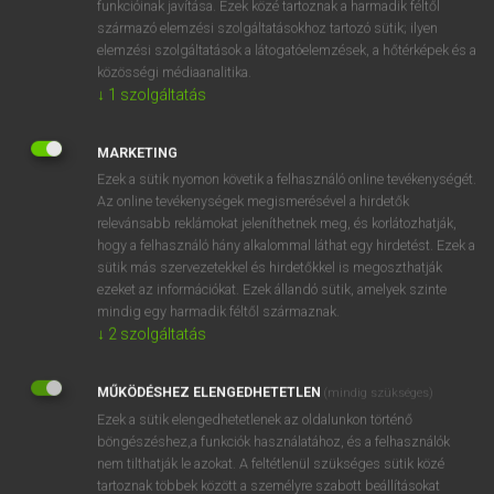
funkcióinak javítása. Ezek közé tartoznak a harmadik féltől
származó elemzési szolgáltatásokhoz tartozó sütik; ilyen
elemzési szolgáltatások a látogatóelemzések, a hőtérképek és a
OOOOPS!
közösségi médiaanalitika.
↓
1
szolgáltatás
Úgy látszik, a keresett oldal nem található!
MARKETING
Ezek a sütik nyomon követik a felhasználó online tevékenységét.
Az online tevékenységek megismerésével a hirdetők
relevánsabb reklámokat jeleníthetnek meg, és korlátozhatják,
hogy a felhasználó hány alkalommal láthat egy hirdetést. Ezek a
SZOTAR.NET APPLIKÁCIÓ
sütik más szervezetekkel és hirdetőkkel is megoszthatják
MICROSOFT OFFICE BŐVÍTMÉNY
ezeket az információkat. Ezek állandó sütik, amelyek szinte
BEÉPÜLŐ SZÓTÁRMODUL
mindig egy harmadik féltől származnak.
ONLINE NYELVVIZSGA
↓
2
szolgáltatás
MŰKÖDÉSHEZ ELENGEDHETETLEN
(mindig szükséges)
EGYÉNI FELHASZNÁLÓKNAK
Ezek a sütik elengedhetetlenek az oldalunkon történő
TANULÓKNAK
böngészéshez,a funkciók használatához, és a felhasználók
OKTATÁSI INTÉZMÉNYEKNEK
nem tilthatják le azokat. A feltétlenül szükséges sütik közé
VÁLLALATI MEGOLDÁSOK
tartoznak többek között a személyre szabott beállításokat