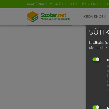
AKADÉMIAI HELYESÍRÁSI SZÓTÁR
HÍREK, ÉRDEKESS
KEDVENCEK
SÜTIK
Itt láthatja 
olvasd el az
S
A
w
l
a
t
s
↓