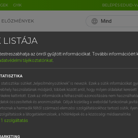
ÉGEK
GYIK
BELÉPÉS EDUID-V
language
Mind
ELŐZMÉNYEK
EN
HU
DE
CN
FR
ES
IT
NL
RU
 LISTÁJA
0
1
2
3
4
és testreszabhatja az önről gyűjtött információkat.
További információért k
q
w
e
adatvédelmi tájékoztatónkat
.
a
s
d
f
TATISZTIKA
í
y
x
c
 statisztikai sütiket „teljesítménysütiknek” is nevezik. Ezek a sütik információkat gy
ebhely használatának módjáról, többek között arról, hogy milyen oldalakat keresett 
inkekre kattintott. Ezek az információk a felhasználó azonosítására nem használható
datok összesítettek és anonimizáltak. Céljuk kizárólag a weboldal funkcióinak javít
artoznak a harmadik féltől származó elemzési szolgáltatásokhoz tartozó sütik; ilye
zolgáltatások a látogatóelemzések, a hőtérképek és a közösségi médiaanalitika.
1
szolgáltatás
MARKETING