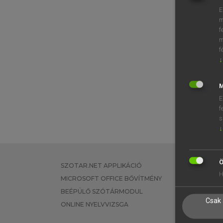
E
m
f
m
f
↓
M
E
f
s
↓
Ö
SZOTAR.NET APPLIKÁCIÓ
EGYÉNI FEL
H
MICROSOFT OFFICE BŐVÍTMÉNY
TANULÓKNA
BEÉPÜLŐ SZÓTÁRMODUL
OKTATÁSI I
Csak 
ONLINE NYELVVIZSGA
VÁLLALATI 