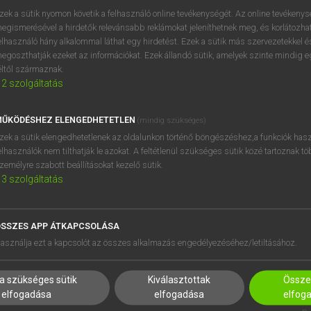
zek a sütik nyomon követik a felhasználó online tevékenységét. Az online tevékeny
egismerésével a hirdetők relevánsabb reklámokat jeleníthetnek meg, és korlátozhat
elhasználó hány alkalommal láthat egy hirdetést. Ezek a sütik más szervezetekkel és
OOOOPS!
egoszthatják ezeket az információkat. Ezek állandó sütik, amelyek szinte mindig 
éltől származnak.
2
szolgáltatás
Úgy látszik, a keresett oldal nem található!
ŰKÖDÉSHEZ ELENGEDHETETLEN
(mindig szükséges)
zek a sütik elengedhetetlenek az oldalunkon történő böngészéshez,a funkciók hasz
elhasználók nem tilthatják le azokat. A feltétlenül szükséges sütik közé tartoznak t
zemélyre szabott beállításokat kezelő sütik.
3
szolgáltatás
SSZES APP ÁTKAPCSOLÁSA
HASZNÁLÓKNAK
SÚGÓ
asználja ezt a kapcsolót az összes alkalmazás engedélyezéséhez/letiltásához.
K
RÓLUNK
NTÉZMÉNYEKNEK
ELÉRHETŐSÉG
a szükséges sütik
Kiválasztottak
Összes
MEGOLDÁSOK
SÜTI BEÁLLÍTÁSOK
elfogadása
elfogadása
elfog