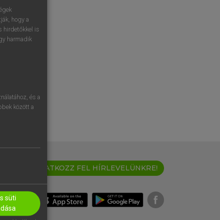
ségek
ják, hogy a
 hirdetőkkel is
egy harmadik
nálatához, és a
öbbek között a
IRATKOZZ FEL HÍRLEVELÜNKRE!
 süti
adása