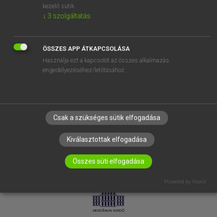
kezelő sütik.
↓
3
szolgáltatás
SÚGÓ
RÓLUNK
ELÉRHETŐSÉG
ÖSSZES APP ÁTKAPCSOLÁSA
Használja ezt a kapcsolót az összes alkalmazás
SÜTI BEÁLLÍTÁSOK
engedélyezéséhez/letiltásához.
IRATKOZZ FEL HÍRLEVELÜNKRE!
Csak a szükséges sütik elfogadása
Kiválasztottak elfogadása
Összes süti elfogadása
LICENCSZERZŐDÉS
ADATVÉDELEM
Powered by Klaro!