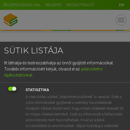
BELÉPÉS EDUID-VAL
BELÉPÉS
REGISZTRÁCIÓ
EN
GR
menu
5
6
7
8
9
ö
ü
ó
r
t
z
u
i
o
p
ő
ú
SÜTIK LISTÁJA
g
h
j
k
l
é
á
ű
Ω
v
b
n
m
,
.
-
AltGr
Itt láthatja és testreszabhatja az önről gyűjtött információkat.
További információért kérjük, olvasd el az
adatvédelmi
tájékoztatónkat
.
STATISZTIKA
A statisztikai sütiket „teljesítménysütiknek” is nevezik. Ezek a
sütik információkat gyűjtenek a webhely használatának
módjáról, többek között arról, hogy milyen oldalakat keresett fel
és milyen linkekre kattintott. Ezek az információk a felhasználó
azonosítására nem használhatóak, mivel az adatok
összesítettek és anonimizáltak. Céljuk kizárólag a weboldal