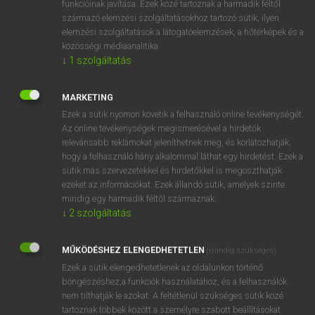
funkcióinak javítása. Ezek közé tartoznak a harmadik féltől
származó elemzési szolgáltatásokhoz tartozó sütik; ilyen
elemzési szolgáltatások a látogatóelemzések, a hőtérképek és a
OOOOPS!
közösségi médiaanalitika.
↓
1
szolgáltatás
Úgy látszik, a keresett oldal nem található!
MARKETING
Ezek a sütik nyomon követik a felhasználó online tevékenységét.
Az online tevékenységek megismerésével a hirdetők
relevánsabb reklámokat jeleníthetnek meg, és korlátozhatják,
hogy a felhasználó hány alkalommal láthat egy hirdetést. Ezek a
SZOTAR.NET APPLIKÁCIÓ
sütik más szervezetekkel és hirdetőkkel is megoszthatják
MICROSOFT OFFICE BŐVÍTMÉNY
ezeket az információkat. Ezek állandó sütik, amelyek szinte
BEÉPÜLŐ SZÓTÁRMODUL
mindig egy harmadik féltől származnak.
ONLINE NYELVVIZSGA
↓
2
szolgáltatás
MŰKÖDÉSHEZ ELENGEDHETETLEN
(mindig szükséges)
EGYÉNI FELHASZNÁLÓKNAK
Ezek a sütik elengedhetetlenek az oldalunkon történő
TANULÓKNAK
böngészéshez,a funkciók használatához, és a felhasználók
OKTATÁSI INTÉZMÉNYEKNEK
nem tilthatják le azokat. A feltétlenül szükséges sütik közé
VÁLLALATI MEGOLDÁSOK
tartoznak többek között a személyre szabott beállításokat