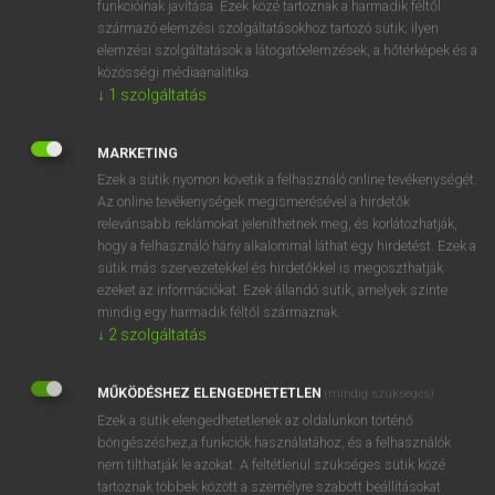
funkcióinak javítása. Ezek közé tartoznak a harmadik féltől
származó elemzési szolgáltatásokhoz tartozó sütik; ilyen
elemzési szolgáltatások a látogatóelemzések, a hőtérképek és a
OOOOPS!
közösségi médiaanalitika.
↓
1
szolgáltatás
Úgy látszik, a keresett oldal nem található!
MARKETING
Ezek a sütik nyomon követik a felhasználó online tevékenységét.
Az online tevékenységek megismerésével a hirdetők
relevánsabb reklámokat jeleníthetnek meg, és korlátozhatják,
hogy a felhasználó hány alkalommal láthat egy hirdetést. Ezek a
SZOTAR.NET APPLIKÁCIÓ
sütik más szervezetekkel és hirdetőkkel is megoszthatják
MICROSOFT OFFICE BŐVÍTMÉNY
ezeket az információkat. Ezek állandó sütik, amelyek szinte
BEÉPÜLŐ SZÓTÁRMODUL
mindig egy harmadik féltől származnak.
ONLINE NYELVVIZSGA
↓
2
szolgáltatás
MŰKÖDÉSHEZ ELENGEDHETETLEN
(mindig szükséges)
EGYÉNI FELHASZNÁLÓKNAK
Ezek a sütik elengedhetetlenek az oldalunkon történő
TANULÓKNAK
böngészéshez,a funkciók használatához, és a felhasználók
OKTATÁSI INTÉZMÉNYEKNEK
nem tilthatják le azokat. A feltétlenül szükséges sütik közé
VÁLLALATI MEGOLDÁSOK
tartoznak többek között a személyre szabott beállításokat