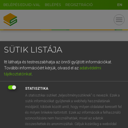
BELÉPÉS EDUID-VAL
BELÉPÉS
REGISZTRÁCIÓ
EN
GR
menu
5
6
7
8
9
ö
ü
ó
r
t
z
u
i
o
p
ő
ú
SÜTIK LISTÁJA
g
h
j
k
l
é
á
ű
Ω
v
b
n
m
,
.
-
AltGr
Itt láthatja és testreszabhatja az önről gyűjtött információkat.
További információért kérjük, olvasd el az
adatvédelmi
tájékoztatónkat
.
STATISZTIKA
A statisztikai sütiket „teljesítménysütiknek” is nevezik. Ezek a
sütik információkat gyűjtenek a webhely használatának
módjáról, többek között arról, hogy milyen oldalakat keresett fel
és milyen linkekre kattintott. Ezek az információk a felhasználó
azonosítására nem használhatóak, mivel az adatok
összesítettek és anonimizáltak. Céljuk kizárólag a weboldal