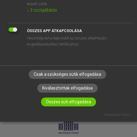
kezelő sütik.
↓
3
szolgáltatás
SÚGÓ
RÓLUNK
ELÉRHETŐSÉG
ÖSSZES APP ÁTKAPCSOLÁSA
Használja ezt a kapcsolót az összes alkalmazás
SÜTI BEÁLLÍTÁSOK
engedélyezéséhez/letiltásához.
IRATKOZZ FEL HÍRLEVELÜNKRE!
Csak a szükséges sütik elfogadása
Kiválasztottak elfogadása
Összes süti elfogadása
LICENCSZERZŐDÉS
ADATVÉDELEM
Powered by Klaro!