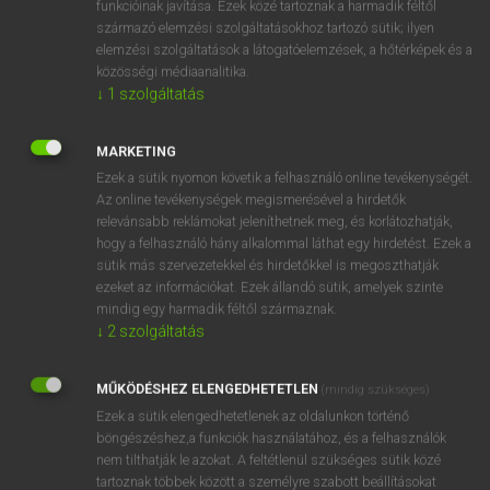
funkcióinak javítása. Ezek közé tartoznak a harmadik féltől
származó elemzési szolgáltatásokhoz tartozó sütik; ilyen
elemzési szolgáltatások a látogatóelemzések, a hőtérképek és a
OOOOPS!
közösségi médiaanalitika.
↓
1
szolgáltatás
Úgy látszik, a keresett oldal nem található!
MARKETING
Ezek a sütik nyomon követik a felhasználó online tevékenységét.
Az online tevékenységek megismerésével a hirdetők
relevánsabb reklámokat jeleníthetnek meg, és korlátozhatják,
hogy a felhasználó hány alkalommal láthat egy hirdetést. Ezek a
SZOTAR.NET APPLIKÁCIÓ
sütik más szervezetekkel és hirdetőkkel is megoszthatják
MICROSOFT OFFICE BŐVÍTMÉNY
ezeket az információkat. Ezek állandó sütik, amelyek szinte
BEÉPÜLŐ SZÓTÁRMODUL
mindig egy harmadik féltől származnak.
ONLINE NYELVVIZSGA
↓
2
szolgáltatás
MŰKÖDÉSHEZ ELENGEDHETETLEN
(mindig szükséges)
EGYÉNI FELHASZNÁLÓKNAK
Ezek a sütik elengedhetetlenek az oldalunkon történő
TANULÓKNAK
böngészéshez,a funkciók használatához, és a felhasználók
OKTATÁSI INTÉZMÉNYEKNEK
nem tilthatják le azokat. A feltétlenül szükséges sütik közé
VÁLLALATI MEGOLDÁSOK
tartoznak többek között a személyre szabott beállításokat