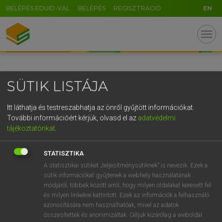
BELÉPÉS EDUID-VAL
BELÉPÉS
REGISZTRÁCIÓ
EN
GR
menu
5
6
7
8
9
ö
ü
ó
r
t
z
u
i
o
p
ő
ú
SÜTIK LISTÁJA
g
h
j
k
l
é
á
ű
Ω
v
b
n
m
,
.
-
AltGr
Itt láthatja és testreszabhatja az önről gyűjtött információkat.
További információért kérjük, olvasd el az
adatvédelmi
tájékoztatónkat
.
STATISZTIKA
A statisztikai sütiket „teljesítménysütiknek” is nevezik. Ezek a
sütik információkat gyűjtenek a webhely használatának
módjáról, többek között arról, hogy milyen oldalakat keresett fel
és milyen linkekre kattintott. Ezek az információk a felhasználó
azonosítására nem használhatóak, mivel az adatok
összesítettek és anonimizáltak. Céljuk kizárólag a weboldal