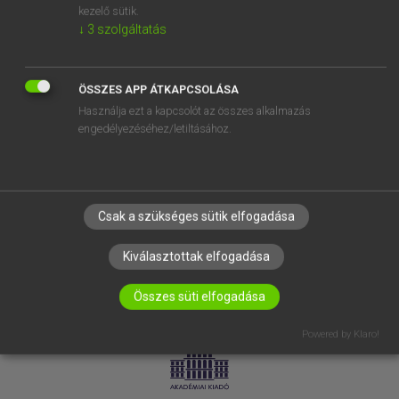
kezelő sütik.
↓
3
szolgáltatás
SÚGÓ
RÓLUNK
ELÉRHETŐSÉG
ÖSSZES APP ÁTKAPCSOLÁSA
Használja ezt a kapcsolót az összes alkalmazás
SÜTI BEÁLLÍTÁSOK
engedélyezéséhez/letiltásához.
IRATKOZZ FEL HÍRLEVELÜNKRE!
Csak a szükséges sütik elfogadása
Kiválasztottak elfogadása
Összes süti elfogadása
LICENCSZERZŐDÉS
ADATVÉDELEM
Powered by Klaro!