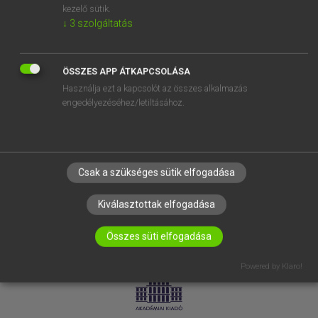
kezelő sütik.
↓
3
szolgáltatás
SÚGÓ
RÓLUNK
ELÉRHETŐSÉG
ÖSSZES APP ÁTKAPCSOLÁSA
Használja ezt a kapcsolót az összes alkalmazás
SÜTI BEÁLLÍTÁSOK
engedélyezéséhez/letiltásához.
IRATKOZZ FEL HÍRLEVELÜNKRE!
Csak a szükséges sütik elfogadása
Kiválasztottak elfogadása
Összes süti elfogadása
LICENCSZERZŐDÉS
ADATVÉDELEM
Powered by Klaro!