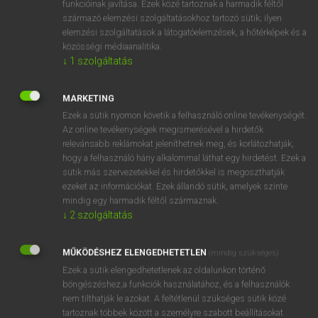
funkcióinak javítása. Ezek közé tartoznak a harmadik féltől
származó elemzési szolgáltatásokhoz tartozó sütik; ilyen
elemzési szolgáltatások a látogatóelemzések, a hőtérképek és a
OOOOPS!
közösségi médiaanalitika.
↓
1
szolgáltatás
Úgy látszik, a keresett oldal nem található!
MARKETING
Ezek a sütik nyomon követik a felhasználó online tevékenységét.
Az online tevékenységek megismerésével a hirdetők
relevánsabb reklámokat jeleníthetnek meg, és korlátozhatják,
hogy a felhasználó hány alkalommal láthat egy hirdetést. Ezek a
SZOTAR.NET APPLIKÁCIÓ
sütik más szervezetekkel és hirdetőkkel is megoszthatják
MICROSOFT OFFICE BŐVÍTMÉNY
ezeket az információkat. Ezek állandó sütik, amelyek szinte
BEÉPÜLŐ SZÓTÁRMODUL
mindig egy harmadik féltől származnak.
ONLINE NYELVVIZSGA
↓
2
szolgáltatás
MŰKÖDÉSHEZ ELENGEDHETETLEN
(mindig szükséges)
EGYÉNI FELHASZNÁLÓKNAK
Ezek a sütik elengedhetetlenek az oldalunkon történő
TANULÓKNAK
böngészéshez,a funkciók használatához, és a felhasználók
OKTATÁSI INTÉZMÉNYEKNEK
nem tilthatják le azokat. A feltétlenül szükséges sütik közé
VÁLLALATI MEGOLDÁSOK
tartoznak többek között a személyre szabott beállításokat