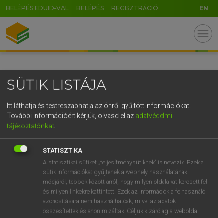
BELÉPÉS EDUID-VAL
BELÉPÉS
REGISZTRÁCIÓ
EN
GR
menu
5
6
7
8
9
ö
ü
ó
r
t
z
u
i
o
p
ő
ú
SÜTIK LISTÁJA
g
h
j
k
l
é
á
ű
Ω
v
b
n
m
,
.
-
AltGr
Itt láthatja és testreszabhatja az önről gyűjtött információkat.
További információért kérjük, olvasd el az
adatvédelmi
tájékoztatónkat
.
STATISZTIKA
A statisztikai sütiket „teljesítménysütiknek” is nevezik. Ezek a
sütik információkat gyűjtenek a webhely használatának
módjáról, többek között arról, hogy milyen oldalakat keresett fel
és milyen linkekre kattintott. Ezek az információk a felhasználó
azonosítására nem használhatóak, mivel az adatok
összesítettek és anonimizáltak. Céljuk kizárólag a weboldal