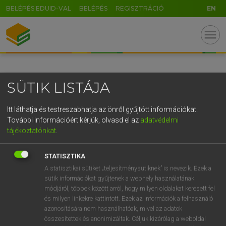
BELÉPÉS EDUID-VAL
BELÉPÉS
REGISZTRÁCIÓ
EN
GR
menu
5
6
7
8
9
ö
ü
ó
r
t
z
u
i
o
p
ő
ú
SÜTIK LISTÁJA
g
h
j
k
l
é
á
ű
Ω
v
b
n
m
,
.
-
AltGr
Itt láthatja és testreszabhatja az önről gyűjtött információkat.
További információért kérjük, olvasd el az
adatvédelmi
tájékoztatónkat
.
STATISZTIKA
A statisztikai sütiket „teljesítménysütiknek” is nevezik. Ezek a
sütik információkat gyűjtenek a webhely használatának
módjáról, többek között arról, hogy milyen oldalakat keresett fel
és milyen linkekre kattintott. Ezek az információk a felhasználó
azonosítására nem használhatóak, mivel az adatok
összesítettek és anonimizáltak. Céljuk kizárólag a weboldal