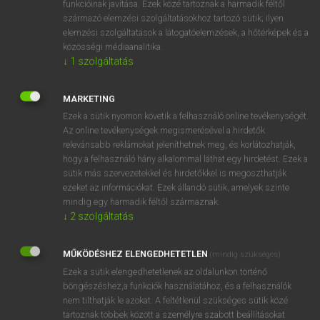
funkcióinak javítása. Ezek közé tartoznak a harmadik féltől
származó elemzési szolgáltatásokhoz tartozó sütik; ilyen
elemzési szolgáltatások a látogatóelemzések, a hőtérképek és a
OOOOPS!
közösségi médiaanalitika.
↓
1
szolgáltatás
Úgy látszik, a keresett oldal nem található!
MARKETING
Ezek a sütik nyomon követik a felhasználó online tevékenységét.
Az online tevékenységek megismerésével a hirdetők
relevánsabb reklámokat jeleníthetnek meg, és korlátozhatják,
hogy a felhasználó hány alkalommal láthat egy hirdetést. Ezek a
SZOTAR.NET APPLIKÁCIÓ
sütik más szervezetekkel és hirdetőkkel is megoszthatják
MICROSOFT OFFICE BŐVÍTMÉNY
ezeket az információkat. Ezek állandó sütik, amelyek szinte
BEÉPÜLŐ SZÓTÁRMODUL
mindig egy harmadik féltől származnak.
ONLINE NYELVVIZSGA
↓
2
szolgáltatás
MŰKÖDÉSHEZ ELENGEDHETETLEN
(mindig szükséges)
EGYÉNI FELHASZNÁLÓKNAK
Ezek a sütik elengedhetetlenek az oldalunkon történő
TANULÓKNAK
böngészéshez,a funkciók használatához, és a felhasználók
OKTATÁSI INTÉZMÉNYEKNEK
nem tilthatják le azokat. A feltétlenül szükséges sütik közé
VÁLLALATI MEGOLDÁSOK
tartoznak többek között a személyre szabott beállításokat