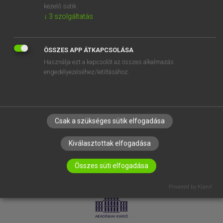
kezelő sütik.
↓
3
szolgáltatás
SÚGÓ
RÓLUNK
ELÉRHETŐSÉG
ÖSSZES APP ÁTKAPCSOLÁSA
Használja ezt a kapcsolót az összes alkalmazás
SÜTI BEÁLLÍTÁSOK
engedélyezéséhez/letiltásához.
IRATKOZZ FEL HÍRLEVELÜNKRE!
Csak a szükséges sütik elfogadása
Kiválasztottak elfogadása
Összes süti elfogadása
LICENCSZERZŐDÉS
ADATVÉDELEM
Powered by Klaro!