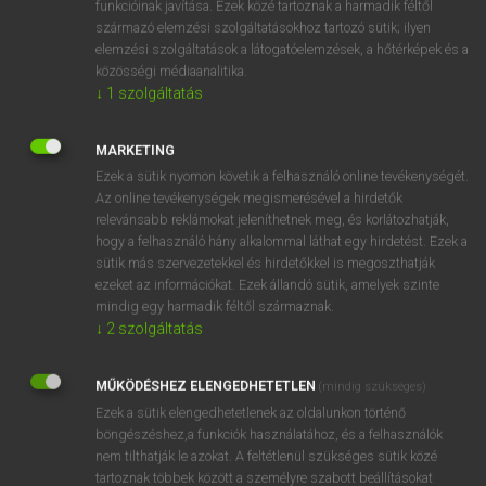
funkcióinak javítása. Ezek közé tartoznak a harmadik féltől
származó elemzési szolgáltatásokhoz tartozó sütik; ilyen
elemzési szolgáltatások a látogatóelemzések, a hőtérképek és a
OOOOPS!
közösségi médiaanalitika.
↓
1
szolgáltatás
Úgy látszik, a keresett oldal nem található!
MARKETING
Ezek a sütik nyomon követik a felhasználó online tevékenységét.
Az online tevékenységek megismerésével a hirdetők
relevánsabb reklámokat jeleníthetnek meg, és korlátozhatják,
hogy a felhasználó hány alkalommal láthat egy hirdetést. Ezek a
SZOTAR.NET APPLIKÁCIÓ
sütik más szervezetekkel és hirdetőkkel is megoszthatják
MICROSOFT OFFICE BŐVÍTMÉNY
ezeket az információkat. Ezek állandó sütik, amelyek szinte
BEÉPÜLŐ SZÓTÁRMODUL
mindig egy harmadik féltől származnak.
ONLINE NYELVVIZSGA
↓
2
szolgáltatás
MŰKÖDÉSHEZ ELENGEDHETETLEN
(mindig szükséges)
EGYÉNI FELHASZNÁLÓKNAK
Ezek a sütik elengedhetetlenek az oldalunkon történő
TANULÓKNAK
böngészéshez,a funkciók használatához, és a felhasználók
OKTATÁSI INTÉZMÉNYEKNEK
nem tilthatják le azokat. A feltétlenül szükséges sütik közé
VÁLLALATI MEGOLDÁSOK
tartoznak többek között a személyre szabott beállításokat