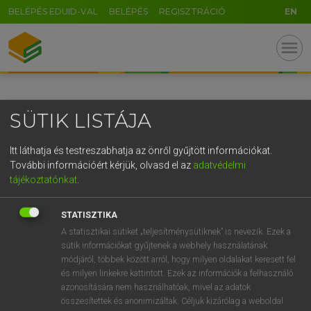
BELÉPÉS EDUID-VAL
BELÉPÉS
REGISZTRÁCIÓ
EN
GR
menu
5
6
7
8
9
ö
ü
ó
r
t
z
u
i
o
p
ő
ú
SÜTIK LISTÁJA
g
h
j
k
l
é
á
ű
Ω
v
b
n
m
,
.
-
AltGr
Itt láthatja és testreszabhatja az önről gyűjtött információkat.
További információért kérjük, olvasd el az
adatvédelmi
tájékoztatónkat
.
STATISZTIKA
A statisztikai sütiket „teljesítménysütiknek” is nevezik. Ezek a
sütik információkat gyűjtenek a webhely használatának
módjáról, többek között arról, hogy milyen oldalakat keresett fel
és milyen linkekre kattintott. Ezek az információk a felhasználó
azonosítására nem használhatóak, mivel az adatok
összesítettek és anonimizáltak. Céljuk kizárólag a weboldal