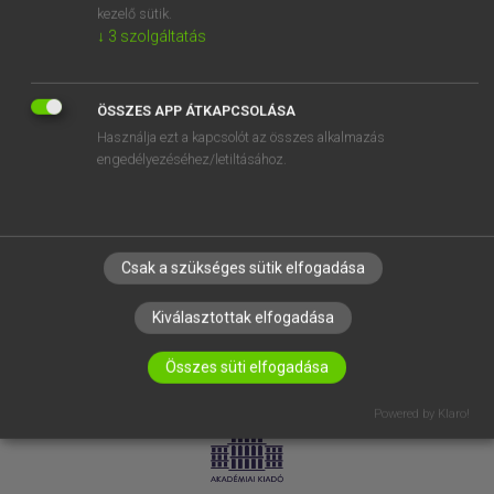
kezelő sütik.
↓
3
szolgáltatás
SÚGÓ
RÓLUNK
ELÉRHETŐSÉG
ÖSSZES APP ÁTKAPCSOLÁSA
Használja ezt a kapcsolót az összes alkalmazás
SÜTI BEÁLLÍTÁSOK
engedélyezéséhez/letiltásához.
IRATKOZZ FEL HÍRLEVELÜNKRE!
Csak a szükséges sütik elfogadása
Kiválasztottak elfogadása
Összes süti elfogadása
LICENCSZERZŐDÉS
ADATVÉDELEM
Powered by Klaro!