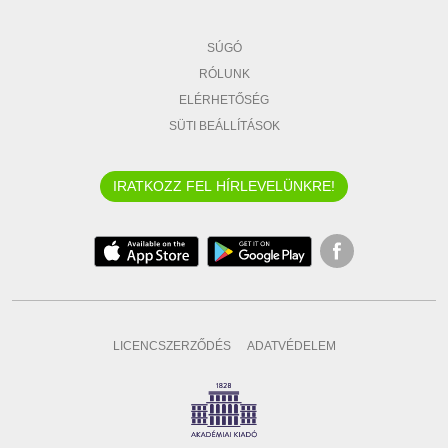
SÚGÓ
RÓLUNK
ELÉRHETŐSÉG
SÜTI BEÁLLÍTÁSOK
IRATKOZZ FEL HÍRLEVELÜNKRE!
LICENCSZERZŐDÉS
ADATVÉDELEM