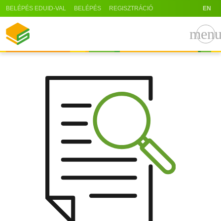
BELÉPÉS EDUID-VAL
BELÉPÉS
REGISZTRÁCIÓ
EN
men