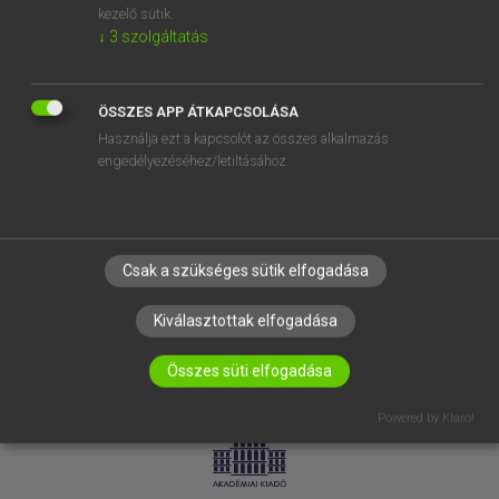
kezelő sütik.
↓
3
szolgáltatás
SÚGÓ
RÓLUNK
ELÉRHETŐSÉG
ÖSSZES APP ÁTKAPCSOLÁSA
Használja ezt a kapcsolót az összes alkalmazás
SÜTI BEÁLLÍTÁSOK
engedélyezéséhez/letiltásához.
IRATKOZZ FEL HÍRLEVELÜNKRE!
Csak a szükséges sütik elfogadása
Kiválasztottak elfogadása
Összes süti elfogadása
LICENCSZERZŐDÉS
ADATVÉDELEM
Powered by Klaro!