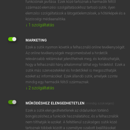
funkcióinak javítása. Ezek közé tartoznak a harmadik féltől
származó elemzési szolgáltatásokhoz tartozó sütik; ilyen
elemzési szolgáltatások a látogatóelemzések, a hőtérképek és a
OOOOPS!
közösségi médiaanalitika.
↓
1
szolgáltatás
Úgy látszik, a keresett oldal nem található!
MARKETING
Ezek a sütik nyomon követik a felhasználó online tevékenységét.
Az online tevékenységek megismerésével a hirdetők
relevánsabb reklámokat jeleníthetnek meg, és korlátozhatják,
hogy a felhasználó hány alkalommal láthat egy hirdetést. Ezek a
SZOTAR.NET APPLIKÁCIÓ
sütik más szervezetekkel és hirdetőkkel is megoszthatják
MICROSOFT OFFICE BŐVÍTMÉNY
ezeket az információkat. Ezek állandó sütik, amelyek szinte
BEÉPÜLŐ SZÓTÁRMODUL
mindig egy harmadik féltől származnak.
ONLINE NYELVVIZSGA
↓
2
szolgáltatás
MŰKÖDÉSHEZ ELENGEDHETETLEN
(mindig szükséges)
EGYÉNI FELHASZNÁLÓKNAK
Ezek a sütik elengedhetetlenek az oldalunkon történő
TANULÓKNAK
böngészéshez,a funkciók használatához, és a felhasználók
OKTATÁSI INTÉZMÉNYEKNEK
nem tilthatják le azokat. A feltétlenül szükséges sütik közé
VÁLLALATI MEGOLDÁSOK
tartoznak többek között a személyre szabott beállításokat