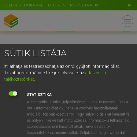
BELÉPÉS EDUID-VAL
BELÉPÉS
REGISZTRÁCIÓ
EN
GR
menu
5
6
7
8
9
ö
ü
ó
r
t
z
u
i
o
p
ő
ú
SÜTIK LISTÁJA
g
h
j
k
l
é
á
ű
Ω
v
b
n
m
,
.
-
AltGr
Itt láthatja és testreszabhatja az önről gyűjtött információkat.
További információért kérjük, olvasd el az
adatvédelmi
tájékoztatónkat
.
STATISZTIKA
A statisztikai sütiket „teljesítménysütiknek” is nevezik. Ezek a
sütik információkat gyűjtenek a webhely használatának
módjáról, többek között arról, hogy milyen oldalakat keresett fel
és milyen linkekre kattintott. Ezek az információk a felhasználó
azonosítására nem használhatóak, mivel az adatok
összesítettek és anonimizáltak. Céljuk kizárólag a weboldal