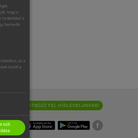
ségek
ják, hogy a
 hirdetőkkel is
egy harmadik
nálatához, és a
öbbek között a
IRATKOZZ FEL HÍRLEVELÜNKRE!
 süti
adása