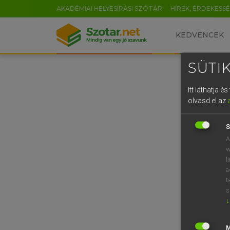
AKADÉMIAI HELYESÍRÁSI SZÓTÁR
HÍREK, ÉRDEKESS
KEDVENCEK
SÜTIK
Itt láthatja 
olvasd el az
S
A
w
l
a
t
s
↓