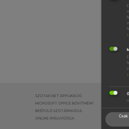
E
m
f
m
f
↓
M
E
f
s
↓
Ö
SZOTAR.NET APPLIKÁCIÓ
EGYÉNI FEL
H
MICROSOFT OFFICE BŐVÍTMÉNY
TANULÓKNA
BEÉPÜLŐ SZÓTÁRMODUL
OKTATÁSI I
Csak 
ONLINE NYELVVIZSGA
VÁLLALATI 