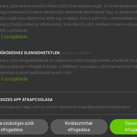
zek a sütik nyomon követik a felhasználó online tevékenységét. Az online tevékeny
egismerésével a hirdetők relevánsabb reklámokat jeleníthetnek meg, és korlátozhat
elhasználó hány alkalommal láthat egy hirdetést. Ezek a sütik más szervezetekkel és
OOOOPS!
egoszthatják ezeket az információkat. Ezek állandó sütik, amelyek szinte mindig 
éltől származnak.
2
szolgáltatás
Úgy látszik, a keresett oldal nem található!
ŰKÖDÉSHEZ ELENGEDHETETLEN
(mindig szükséges)
zek a sütik elengedhetetlenek az oldalunkon történő böngészéshez,a funkciók hasz
elhasználók nem tilthatják le azokat. A feltétlenül szükséges sütik közé tartoznak t
zemélyre szabott beállításokat kezelő sütik.
3
szolgáltatás
SSZES APP ÁTKAPCSOLÁSA
HASZNÁLÓKNAK
SÚGÓ
asználja ezt a kapcsolót az összes alkalmazás engedélyezéséhez/letiltásához.
K
RÓLUNK
NTÉZMÉNYEKNEK
ELÉRHETŐSÉG
a szükséges sütik
Kiválasztottak
Összes
MEGOLDÁSOK
SÜTI BEÁLLÍTÁSOK
elfogadása
elfogadása
elfog