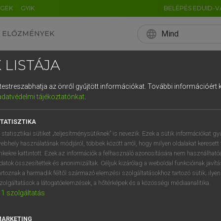
ÉGEK
GYIK
BELÉPÉS EDUID-V
language
Mind
ELŐZMÉNYEK
EN
HU
DE
CN
FR
ES
IT
NL
RU
 LISTÁJA
0
1
2
3
4
és testreszabhatja az önről gyűjtött információkat.
További információért k
q
w
e
adatvédelmi tájékoztatónkat
.
a
s
d
f
TATISZTIKA
í
y
x
c
 statisztikai sütiket „teljesítménysütiknek” is nevezik. Ezek a sütik információkat gy
ebhely használatának módjáról, többek között arról, hogy milyen oldalakat keresett 
inkekre kattintott. Ezek az információk a felhasználó azonosítására nem használható
datok összesítettek és anonimizáltak. Céljuk kizárólag a weboldal funkcióinak javít
artoznak a harmadik féltől származó elemzési szolgáltatásokhoz tartozó sütik; ilye
zolgáltatások a látogatóelemzések, a hőtérképek és a közösségi médiaanalitika.
1
szolgáltatás
MARKETING