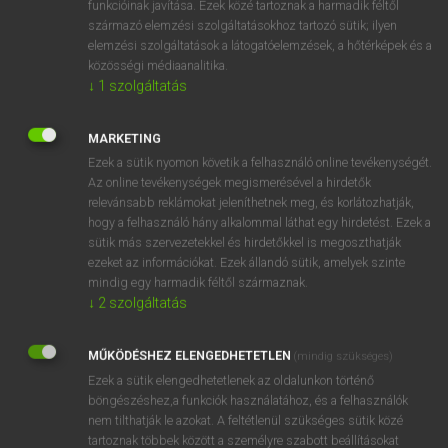
funkcióinak javítása. Ezek közé tartoznak a harmadik féltől
származó elemzési szolgáltatásokhoz tartozó sütik; ilyen
elemzési szolgáltatások a látogatóelemzések, a hőtérképek és a
OOOOPS!
közösségi médiaanalitika.
↓
1
szolgáltatás
Úgy látszik, a keresett oldal nem található!
MARKETING
Ezek a sütik nyomon követik a felhasználó online tevékenységét.
Az online tevékenységek megismerésével a hirdetők
relevánsabb reklámokat jeleníthetnek meg, és korlátozhatják,
hogy a felhasználó hány alkalommal láthat egy hirdetést. Ezek a
SZOTAR.NET APPLIKÁCIÓ
sütik más szervezetekkel és hirdetőkkel is megoszthatják
MICROSOFT OFFICE BŐVÍTMÉNY
ezeket az információkat. Ezek állandó sütik, amelyek szinte
BEÉPÜLŐ SZÓTÁRMODUL
mindig egy harmadik féltől származnak.
ONLINE NYELVVIZSGA
↓
2
szolgáltatás
MŰKÖDÉSHEZ ELENGEDHETETLEN
(mindig szükséges)
EGYÉNI FELHASZNÁLÓKNAK
Ezek a sütik elengedhetetlenek az oldalunkon történő
TANULÓKNAK
böngészéshez,a funkciók használatához, és a felhasználók
OKTATÁSI INTÉZMÉNYEKNEK
nem tilthatják le azokat. A feltétlenül szükséges sütik közé
VÁLLALATI MEGOLDÁSOK
tartoznak többek között a személyre szabott beállításokat