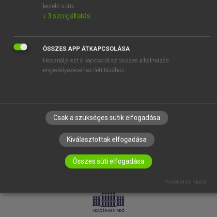
kezelő sütik.
↓
3
szolgáltatás
SÚGÓ
RÓLUNK
ELÉRHETŐSÉG
ÖSSZES APP ÁTKAPCSOLÁSA
Használja ezt a kapcsolót az összes alkalmazás
SÜTI BEÁLLÍTÁSOK
engedélyezéséhez/letiltásához.
IRATKOZZ FEL HÍRLEVELÜNKRE!
Csak a szükséges sütik elfogadása
Kiválasztottak elfogadása
Összes süti elfogadása
LICENCSZERZŐDÉS
ADATVÉDELEM
Powered by Klaro!