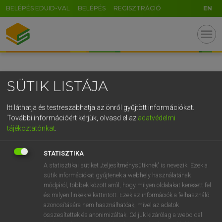
BELÉPÉS EDUID-VAL
BELÉPÉS
REGISZTRÁCIÓ
EN
GR
menu
5
6
7
8
9
ö
ü
ó
r
t
z
u
i
o
p
ő
ú
SÜTIK LISTÁJA
g
h
j
k
l
é
á
ű
Ω
v
b
n
m
,
.
-
AltGr
Itt láthatja és testreszabhatja az önről gyűjtött információkat.
További információért kérjük, olvasd el az
adatvédelmi
tájékoztatónkat
.
STATISZTIKA
A statisztikai sütiket „teljesítménysütiknek” is nevezik. Ezek a
sütik információkat gyűjtenek a webhely használatának
módjáról, többek között arról, hogy milyen oldalakat keresett fel
és milyen linkekre kattintott. Ezek az információk a felhasználó
azonosítására nem használhatóak, mivel az adatok
összesítettek és anonimizáltak. Céljuk kizárólag a weboldal