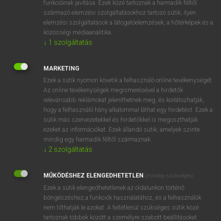
funkcióinak javítása. Ezek közé tartoznak a harmadik féltől
származó elemzési szolgáltatásokhoz tartozó sütik; ilyen
elemzési szolgáltatások a látogatóelemzések, a hőtérképek és a
OOOOPS!
közösségi médiaanalitika.
↓
1
szolgáltatás
Úgy látszik, a keresett oldal nem található!
MARKETING
Ezek a sütik nyomon követik a felhasználó online tevékenységét.
Az online tevékenységek megismerésével a hirdetők
relevánsabb reklámokat jeleníthetnek meg, és korlátozhatják,
hogy a felhasználó hány alkalommal láthat egy hirdetést. Ezek a
SZOTAR.NET APPLIKÁCIÓ
sütik más szervezetekkel és hirdetőkkel is megoszthatják
MICROSOFT OFFICE BŐVÍTMÉNY
ezeket az információkat. Ezek állandó sütik, amelyek szinte
BEÉPÜLŐ SZÓTÁRMODUL
mindig egy harmadik féltől származnak.
ONLINE NYELVVIZSGA
↓
2
szolgáltatás
MŰKÖDÉSHEZ ELENGEDHETETLEN
(mindig szükséges)
EGYÉNI FELHASZNÁLÓKNAK
Ezek a sütik elengedhetetlenek az oldalunkon történő
TANULÓKNAK
böngészéshez,a funkciók használatához, és a felhasználók
OKTATÁSI INTÉZMÉNYEKNEK
nem tilthatják le azokat. A feltétlenül szükséges sütik közé
VÁLLALATI MEGOLDÁSOK
tartoznak többek között a személyre szabott beállításokat