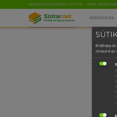
AKADÉMIAI HELYESÍRÁSI SZÓTÁR
HÍREK, ÉRDEKESS
KEDVENCEK
SÜTIK
Itt láthatja 
olvasd el az
S
A
w
l
a
t
s
↓