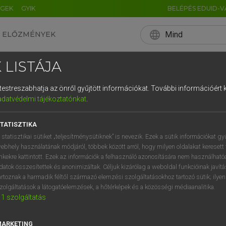
ÉGEK
GYIK
BELÉPÉS EDUID-V
language
Mind
ELŐZMÉNYEK
EN
HU
DE
CN
FR
ES
IT
NL
RU
 LISTÁJA
0
1
2
3
4
és testreszabhatja az önről gyűjtött információkat.
További információért k
q
w
e
adatvédelmi tájékoztatónkat
.
a
s
d
f
TATISZTIKA
í
y
x
c
 statisztikai sütiket „teljesítménysütiknek” is nevezik. Ezek a sütik információkat gy
ebhely használatának módjáról, többek között arról, hogy milyen oldalakat keresett 
inkekre kattintott. Ezek az információk a felhasználó azonosítására nem használható
datok összesítettek és anonimizáltak. Céljuk kizárólag a weboldal funkcióinak javít
artoznak a harmadik féltől származó elemzési szolgáltatásokhoz tartozó sütik; ilye
zolgáltatások a látogatóelemzések, a hőtérképek és a közösségi médiaanalitika.
1
szolgáltatás
MARKETING