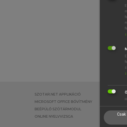
E
m
f
m
f
↓
M
E
f
s
↓
Ö
SZOTAR.NET APPLIKÁCIÓ
EGYÉNI FEL
H
MICROSOFT OFFICE BŐVÍTMÉNY
TANULÓKNA
BEÉPÜLŐ SZÓTÁRMODUL
OKTATÁSI I
Csak 
ONLINE NYELVVIZSGA
VÁLLALATI 