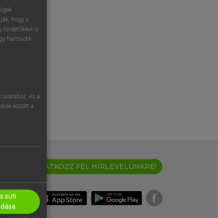
ségek
ják, hogy a
 hirdetőkkel is
egy harmadik
nálatához, és a
öbbek között a
IRATKOZZ FEL HÍRLEVELÜNKRE!
 süti
adása