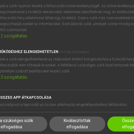
zek a sütik nyomon követik a felhasználó online tevékenységét. Az online tevékeny
egismerésével a hirdetők relevánsabb reklámokat jeleníthetnek meg, és korlátozhat
elhasználó hány alkalommal láthat egy hirdetést. Ezek a sütik más szervezetekkel és
OOOOPS!
egoszthatják ezeket az információkat. Ezek állandó sütik, amelyek szinte mindig 
éltől származnak.
2
szolgáltatás
Úgy látszik, a keresett oldal nem található!
ŰKÖDÉSHEZ ELENGEDHETETLEN
(mindig szükséges)
zek a sütik elengedhetetlenek az oldalunkon történő böngészéshez,a funkciók hasz
elhasználók nem tilthatják le azokat. A feltétlenül szükséges sütik közé tartoznak t
zemélyre szabott beállításokat kezelő sütik.
3
szolgáltatás
SSZES APP ÁTKAPCSOLÁSA
HASZNÁLÓKNAK
SÚGÓ
asználja ezt a kapcsolót az összes alkalmazás engedélyezéséhez/letiltásához.
K
RÓLUNK
NTÉZMÉNYEKNEK
ELÉRHETŐSÉG
a szükséges sütik
Kiválasztottak
Összes
MEGOLDÁSOK
SÜTI BEÁLLÍTÁSOK
elfogadása
elfogadása
elfog