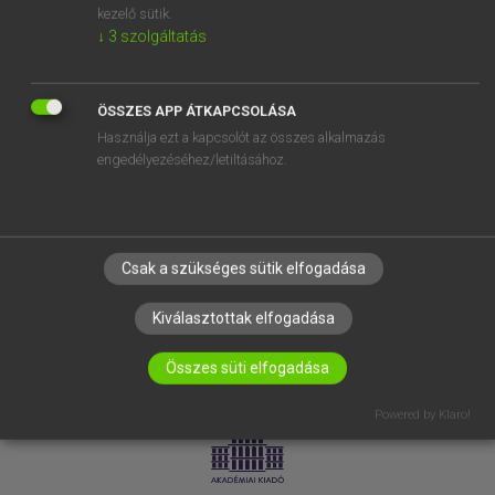
kezelő sütik.
↓
3
szolgáltatás
SÚGÓ
RÓLUNK
ELÉRHETŐSÉG
ÖSSZES APP ÁTKAPCSOLÁSA
Használja ezt a kapcsolót az összes alkalmazás
SÜTI BEÁLLÍTÁSOK
engedélyezéséhez/letiltásához.
IRATKOZZ FEL HÍRLEVELÜNKRE!
Csak a szükséges sütik elfogadása
Kiválasztottak elfogadása
Összes süti elfogadása
LICENCSZERZŐDÉS
ADATVÉDELEM
Powered by Klaro!