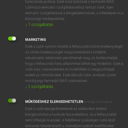
funkcióinak javítása. Ezek közé tartoznak a harmadik féltől
származó elemzési szolgáltatásokhoz tartozó sütik; ilyen
elemzési szolgáltatások a látogatóelemzések, a hőtérképek és a
OOOOPS!
közösségi médiaanalitika.
↓
1
szolgáltatás
Úgy látszik, a keresett oldal nem található!
MARKETING
Ezek a sütik nyomon követik a felhasználó online tevékenységét.
Az online tevékenységek megismerésével a hirdetők
relevánsabb reklámokat jeleníthetnek meg, és korlátozhatják,
hogy a felhasználó hány alkalommal láthat egy hirdetést. Ezek a
SZOTAR.NET APPLIKÁCIÓ
sütik más szervezetekkel és hirdetőkkel is megoszthatják
MICROSOFT OFFICE BŐVÍTMÉNY
ezeket az információkat. Ezek állandó sütik, amelyek szinte
BEÉPÜLŐ SZÓTÁRMODUL
mindig egy harmadik féltől származnak.
ONLINE NYELVVIZSGA
↓
2
szolgáltatás
MŰKÖDÉSHEZ ELENGEDHETETLEN
(mindig szükséges)
EGYÉNI FELHASZNÁLÓKNAK
Ezek a sütik elengedhetetlenek az oldalunkon történő
TANULÓKNAK
böngészéshez,a funkciók használatához, és a felhasználók
OKTATÁSI INTÉZMÉNYEKNEK
nem tilthatják le azokat. A feltétlenül szükséges sütik közé
VÁLLALATI MEGOLDÁSOK
tartoznak többek között a személyre szabott beállításokat