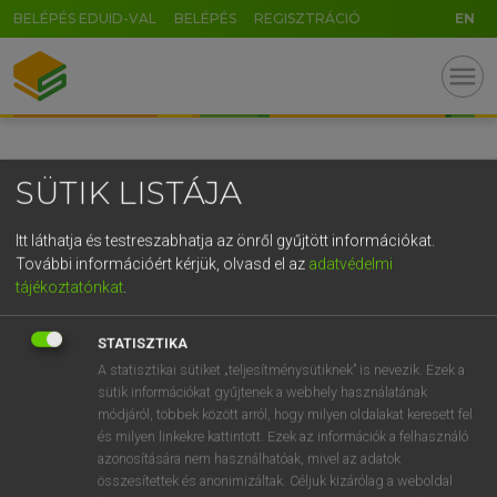
BELÉPÉS EDUID-VAL
BELÉPÉS
REGISZTRÁCIÓ
EN
GR
menu
5
6
7
8
9
ö
ü
ó
r
t
z
u
i
o
p
ő
ú
SÜTIK LISTÁJA
g
h
j
k
l
é
á
ű
Ω
v
b
n
m
,
.
-
AltGr
Itt láthatja és testreszabhatja az önről gyűjtött információkat.
További információért kérjük, olvasd el az
adatvédelmi
tájékoztatónkat
.
STATISZTIKA
A statisztikai sütiket „teljesítménysütiknek” is nevezik. Ezek a
sütik információkat gyűjtenek a webhely használatának
módjáról, többek között arról, hogy milyen oldalakat keresett fel
és milyen linkekre kattintott. Ezek az információk a felhasználó
azonosítására nem használhatóak, mivel az adatok
összesítettek és anonimizáltak. Céljuk kizárólag a weboldal