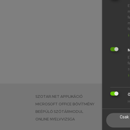
E
m
f
m
f
↓
M
E
f
s
↓
Ö
SZOTAR.NET APPLIKÁCIÓ
EGYÉNI FEL
H
MICROSOFT OFFICE BŐVÍTMÉNY
TANULÓKNA
BEÉPÜLŐ SZÓTÁRMODUL
OKTATÁSI I
Csak 
ONLINE NYELVVIZSGA
VÁLLALATI 