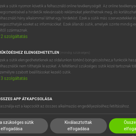
zek a sütik nyomon követik a felhasználó online tevékenységét. Az online tevékeny
egismerésével a hirdetők relevánsabb reklámokat jeleníthetnek meg, és korlátozhat
elhasználó hány alkalommal láthat egy hirdetést. Ezek a sütik más szervezetekkel és
OOOOPS!
egoszthatják ezeket az információkat. Ezek állandó sütik, amelyek szinte mindig 
éltől származnak.
2
szolgáltatás
Úgy látszik, a keresett oldal nem található!
ŰKÖDÉSHEZ ELENGEDHETETLEN
(mindig szükséges)
zek a sütik elengedhetetlenek az oldalunkon történő böngészéshez,a funkciók hasz
elhasználók nem tilthatják le azokat. A feltétlenül szükséges sütik közé tartoznak t
zemélyre szabott beállításokat kezelő sütik.
3
szolgáltatás
SSZES APP ÁTKAPCSOLÁSA
HASZNÁLÓKNAK
SÚGÓ
asználja ezt a kapcsolót az összes alkalmazás engedélyezéséhez/letiltásához.
K
RÓLUNK
NTÉZMÉNYEKNEK
ELÉRHETŐSÉG
a szükséges sütik
Kiválasztottak
Összes
MEGOLDÁSOK
SÜTI BEÁLLÍTÁSOK
elfogadása
elfogadása
elfog