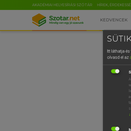
AKADÉMIAI HELYESÍRÁSI SZÓTÁR
HÍREK, ÉRDEKESS
KEDVENCEK
SÜTIK
Itt láthatja 
olvasd el az
S
A
w
l
a
t
s
↓