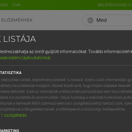
ÉGEK
GYIK
BELÉPÉS EDUID-V
language
Mind
ELŐZMÉNYEK
EN
HU
DE
CN
FR
ES
IT
NL
RU
 LISTÁJA
0
1
2
3
4
és testreszabhatja az önről gyűjtött információkat.
További információért k
q
w
e
adatvédelmi tájékoztatónkat
.
a
s
d
f
TATISZTIKA
í
y
x
c
 statisztikai sütiket „teljesítménysütiknek” is nevezik. Ezek a sütik információkat gy
ebhely használatának módjáról, többek között arról, hogy milyen oldalakat keresett 
inkekre kattintott. Ezek az információk a felhasználó azonosítására nem használható
datok összesítettek és anonimizáltak. Céljuk kizárólag a weboldal funkcióinak javít
artoznak a harmadik féltől származó elemzési szolgáltatásokhoz tartozó sütik; ilye
zolgáltatások a látogatóelemzések, a hőtérképek és a közösségi médiaanalitika.
1
szolgáltatás
MARKETING