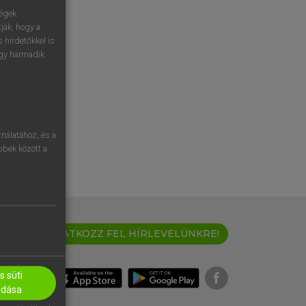
ségek
ják, hogy a
 hirdetőkkel is
egy harmadik
nálatához, és a
öbbek között a
IRATKOZZ FEL HÍRLEVELÜNKRE!
 süti
adása