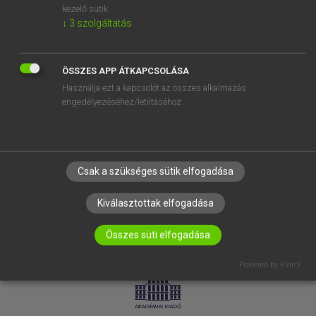
kezelő sütik.
↓
3
szolgáltatás
SÚGÓ
RÓLUNK
ELÉRHETŐSÉG
ÖSSZES APP ÁTKAPCSOLÁSA
Használja ezt a kapcsolót az összes alkalmazás
SÜTI BEÁLLÍTÁSOK
engedélyezéséhez/letiltásához.
IRATKOZZ FEL HÍRLEVELÜNKRE!
Csak a szükséges sütik elfogadása
Kiválasztottak elfogadása
Összes süti elfogadása
LICENCSZERZŐDÉS
ADATVÉDELEM
Powered by Klaro!