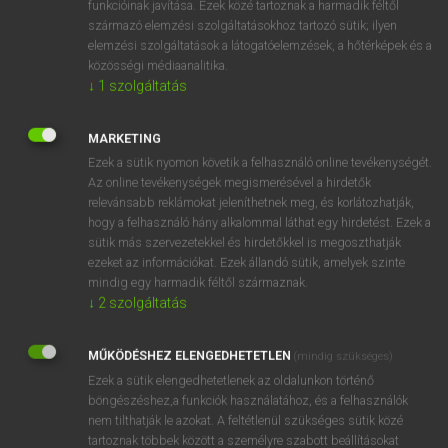
funkcióinak javítása. Ezek közé tartoznak a harmadik féltől
származó elemzési szolgáltatásokhoz tartozó sütik; ilyen
elemzési szolgáltatások a látogatóelemzések, a hőtérképek és a
OOOOPS!
közösségi médiaanalitika.
↓
1
szolgáltatás
Úgy látszik, a keresett oldal nem található!
MARKETING
Ezek a sütik nyomon követik a felhasználó online tevékenységét.
Az online tevékenységek megismerésével a hirdetők
relevánsabb reklámokat jeleníthetnek meg, és korlátozhatják,
hogy a felhasználó hány alkalommal láthat egy hirdetést. Ezek a
SZOTAR.NET APPLIKÁCIÓ
sütik más szervezetekkel és hirdetőkkel is megoszthatják
MICROSOFT OFFICE BŐVÍTMÉNY
ezeket az információkat. Ezek állandó sütik, amelyek szinte
BEÉPÜLŐ SZÓTÁRMODUL
mindig egy harmadik féltől származnak.
ONLINE NYELVVIZSGA
↓
2
szolgáltatás
MŰKÖDÉSHEZ ELENGEDHETETLEN
(mindig szükséges)
EGYÉNI FELHASZNÁLÓKNAK
Ezek a sütik elengedhetetlenek az oldalunkon történő
TANULÓKNAK
böngészéshez,a funkciók használatához, és a felhasználók
OKTATÁSI INTÉZMÉNYEKNEK
nem tilthatják le azokat. A feltétlenül szükséges sütik közé
VÁLLALATI MEGOLDÁSOK
tartoznak többek között a személyre szabott beállításokat