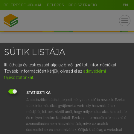
BELÉPÉS EDUID-VAL
BELÉPÉS
REGISZTRÁCIÓ
EN
GR
menu
5
6
7
8
9
ö
ü
ó
r
t
z
u
i
o
p
ő
ú
SÜTIK LISTÁJA
g
h
j
k
l
é
á
ű
Ω
v
b
n
m
,
.
-
AltGr
Itt láthatja és testreszabhatja az önről gyűjtött információkat.
További információért kérjük, olvasd el az
adatvédelmi
tájékoztatónkat
.
STATISZTIKA
A statisztikai sütiket „teljesítménysütiknek” is nevezik. Ezek a
sütik információkat gyűjtenek a webhely használatának
módjáról, többek között arról, hogy milyen oldalakat keresett fel
és milyen linkekre kattintott. Ezek az információk a felhasználó
azonosítására nem használhatóak, mivel az adatok
összesítettek és anonimizáltak. Céljuk kizárólag a weboldal