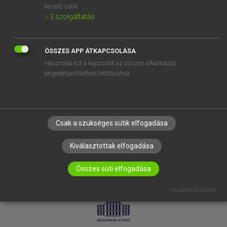
kezelő sütik.
↓
3
szolgáltatás
SÚGÓ
RÓLUNK
ELÉRHETŐSÉG
ÖSSZES APP ÁTKAPCSOLÁSA
Használja ezt a kapcsolót az összes alkalmazás
SÜTI BEÁLLÍTÁSOK
engedélyezéséhez/letiltásához.
IRATKOZZ FEL HÍRLEVELÜNKRE!
Csak a szükséges sütik elfogadása
Kiválasztottak elfogadása
Összes süti elfogadása
LICENCSZERZŐDÉS
ADATVÉDELEM
Powered by Klaro!