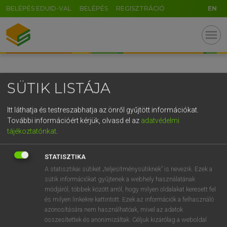
BELÉPÉS EDUID-VAL
BELÉPÉS
REGISZTRÁCIÓ
EN
GR
menu
5
6
7
8
9
ö
ü
ó
r
t
z
u
i
o
p
ő
ú
SÜTIK LISTÁJA
g
h
j
k
l
é
á
ű
Ω
v
b
n
m
,
.
-
AltGr
Itt láthatja és testreszabhatja az önről gyűjtött információkat.
További információért kérjük, olvasd el az
adatvédelmi
tájékoztatónkat
.
STATISZTIKA
A statisztikai sütiket „teljesítménysütiknek” is nevezik. Ezek a
sütik információkat gyűjtenek a webhely használatának
módjáról, többek között arról, hogy milyen oldalakat keresett fel
és milyen linkekre kattintott. Ezek az információk a felhasználó
azonosítására nem használhatóak, mivel az adatok
összesítettek és anonimizáltak. Céljuk kizárólag a weboldal