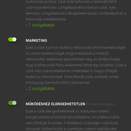
funkcióinak javítása. Ezek közé tartoznak a harmadik féltől
származó elemzési szolgáltatásokhoz tartozó sütik; ilyen
elemzési szolgáltatások a látogatóelemzések, a hőtérképek és a
OOOOPS!
közösségi médiaanalitika.
↓
1
szolgáltatás
Úgy látszik, a keresett oldal nem található!
MARKETING
Ezek a sütik nyomon követik a felhasználó online tevékenységét.
Az online tevékenységek megismerésével a hirdetők
relevánsabb reklámokat jeleníthetnek meg, és korlátozhatják,
hogy a felhasználó hány alkalommal láthat egy hirdetést. Ezek a
SZOTAR.NET APPLIKÁCIÓ
sütik más szervezetekkel és hirdetőkkel is megoszthatják
MICROSOFT OFFICE BŐVÍTMÉNY
ezeket az információkat. Ezek állandó sütik, amelyek szinte
BEÉPÜLŐ SZÓTÁRMODUL
mindig egy harmadik féltől származnak.
ONLINE NYELVVIZSGA
↓
2
szolgáltatás
MŰKÖDÉSHEZ ELENGEDHETETLEN
(mindig szükséges)
EGYÉNI FELHASZNÁLÓKNAK
Ezek a sütik elengedhetetlenek az oldalunkon történő
TANULÓKNAK
böngészéshez,a funkciók használatához, és a felhasználók
OKTATÁSI INTÉZMÉNYEKNEK
nem tilthatják le azokat. A feltétlenül szükséges sütik közé
VÁLLALATI MEGOLDÁSOK
tartoznak többek között a személyre szabott beállításokat