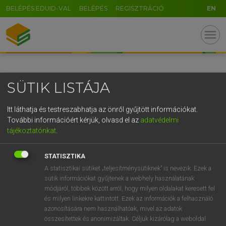
BELÉPÉS EDUID-VAL
BELÉPÉS
REGISZTRÁCIÓ
EN
GR
menu
5
6
7
8
9
ö
ü
ó
r
t
z
u
i
o
p
ő
ú
SÜTIK LISTÁJA
g
h
j
k
l
é
á
ű
Ω
v
b
n
m
,
.
-
AltGr
Itt láthatja és testreszabhatja az önről gyűjtött információkat.
További információért kérjük, olvasd el az
adatvédelmi
tájékoztatónkat
.
STATISZTIKA
A statisztikai sütiket „teljesítménysütiknek” is nevezik. Ezek a
sütik információkat gyűjtenek a webhely használatának
módjáról, többek között arról, hogy milyen oldalakat keresett fel
és milyen linkekre kattintott. Ezek az információk a felhasználó
azonosítására nem használhatóak, mivel az adatok
összesítettek és anonimizáltak. Céljuk kizárólag a weboldal