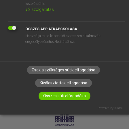
kezelő sütik.
↓
3
szolgáltatás
SÚGÓ
RÓLUNK
ELÉRHETŐSÉG
ÖSSZES APP ÁTKAPCSOLÁSA
Használja ezt a kapcsolót az összes alkalmazás
SÜTI BEÁLLÍTÁSOK
engedélyezéséhez/letiltásához.
IRATKOZZ FEL HÍRLEVELÜNKRE!
Csak a szükséges sütik elfogadása
Kiválasztottak elfogadása
Összes süti elfogadása
LICENCSZERZŐDÉS
ADATVÉDELEM
Powered by Klaro!