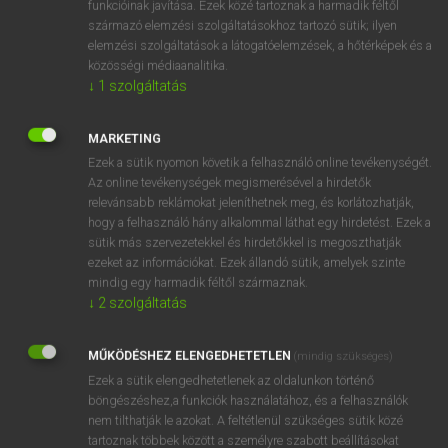
funkcióinak javítása. Ezek közé tartoznak a harmadik féltől
származó elemzési szolgáltatásokhoz tartozó sütik; ilyen
elemzési szolgáltatások a látogatóelemzések, a hőtérképek és a
OOOOPS!
közösségi médiaanalitika.
↓
1
szolgáltatás
Úgy látszik, a keresett oldal nem található!
MARKETING
Ezek a sütik nyomon követik a felhasználó online tevékenységét.
Az online tevékenységek megismerésével a hirdetők
relevánsabb reklámokat jeleníthetnek meg, és korlátozhatják,
hogy a felhasználó hány alkalommal láthat egy hirdetést. Ezek a
SZOTAR.NET APPLIKÁCIÓ
sütik más szervezetekkel és hirdetőkkel is megoszthatják
MICROSOFT OFFICE BŐVÍTMÉNY
ezeket az információkat. Ezek állandó sütik, amelyek szinte
BEÉPÜLŐ SZÓTÁRMODUL
mindig egy harmadik féltől származnak.
ONLINE NYELVVIZSGA
↓
2
szolgáltatás
MŰKÖDÉSHEZ ELENGEDHETETLEN
(mindig szükséges)
EGYÉNI FELHASZNÁLÓKNAK
Ezek a sütik elengedhetetlenek az oldalunkon történő
TANULÓKNAK
böngészéshez,a funkciók használatához, és a felhasználók
OKTATÁSI INTÉZMÉNYEKNEK
nem tilthatják le azokat. A feltétlenül szükséges sütik közé
VÁLLALATI MEGOLDÁSOK
tartoznak többek között a személyre szabott beállításokat