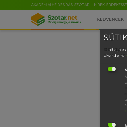
AKADÉMIAI HELYESÍRÁSI SZÓTÁR
HÍREK, ÉRDEKESS
KEDVENCEK
SÜTIK
Itt láthatja 
olvasd el az
S
A
w
l
a
t
s
↓