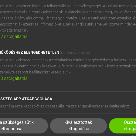
zek a sütik nyomon követik a felhasználó online tevékenységét. Az online tevékeny
egismerésével a hirdetők relevánsabb reklámokat jeleníthetnek meg, és korlátozhat
elhasználó hány alkalommal láthat egy hirdetést. Ezek a sütik más szervezetekkel és
OOOOPS!
egoszthatják ezeket az információkat. Ezek állandó sütik, amelyek szinte mindig 
éltől származnak.
2
szolgáltatás
Úgy látszik, a keresett oldal nem található!
ŰKÖDÉSHEZ ELENGEDHETETLEN
(mindig szükséges)
zek a sütik elengedhetetlenek az oldalunkon történő böngészéshez,a funkciók hasz
elhasználók nem tilthatják le azokat. A feltétlenül szükséges sütik közé tartoznak t
zemélyre szabott beállításokat kezelő sütik.
3
szolgáltatás
SSZES APP ÁTKAPCSOLÁSA
HASZNÁLÓKNAK
SÚGÓ
asználja ezt a kapcsolót az összes alkalmazás engedélyezéséhez/letiltásához.
K
RÓLUNK
NTÉZMÉNYEKNEK
ELÉRHETŐSÉG
a szükséges sütik
Kiválasztottak
Összes
MEGOLDÁSOK
SÜTI BEÁLLÍTÁSOK
elfogadása
elfogadása
elfog