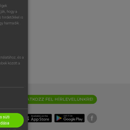
ségek
ják, hogy a
 hirdetőkkel is
egy harmadik
nálatához, és a
öbbek között a
IRATKOZZ FEL HÍRLEVELÜNKRE!
 süti
adása