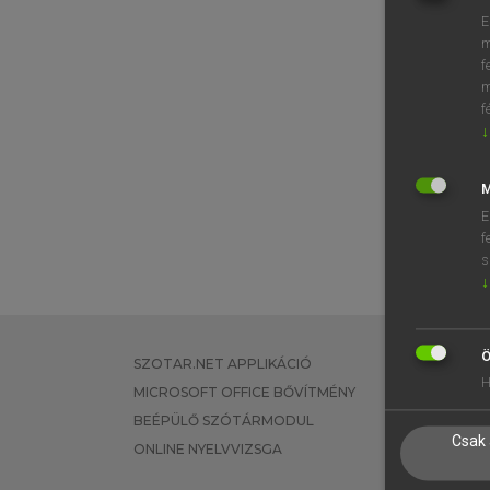
E
m
f
m
f
↓
M
E
f
s
↓
Ö
SZOTAR.NET APPLIKÁCIÓ
EGYÉNI FEL
H
MICROSOFT OFFICE BŐVÍTMÉNY
TANULÓKNA
BEÉPÜLŐ SZÓTÁRMODUL
OKTATÁSI I
Csak 
ONLINE NYELVVIZSGA
VÁLLALATI 