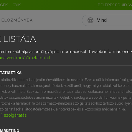
ÉGEK
GYIK
BELÉPÉS EDUID-V
language
Mind
ELŐZMÉNYEK
EN
HU
DE
CN
FR
ES
IT
NL
RU
 LISTÁJA
0
1
2
3
4
és testreszabhatja az önről gyűjtött információkat.
További információért k
q
w
e
adatvédelmi tájékoztatónkat
.
a
s
d
f
TATISZTIKA
í
y
x
c
 statisztikai sütiket „teljesítménysütiknek” is nevezik. Ezek a sütik információkat gy
ebhely használatának módjáról, többek között arról, hogy milyen oldalakat keresett 
inkekre kattintott. Ezek az információk a felhasználó azonosítására nem használható
datok összesítettek és anonimizáltak. Céljuk kizárólag a weboldal funkcióinak javít
artoznak a harmadik féltől származó elemzési szolgáltatásokhoz tartozó sütik; ilye
zolgáltatások a látogatóelemzések, a hőtérképek és a közösségi médiaanalitika.
1
szolgáltatás
MARKETING