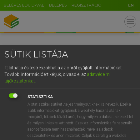
BELÉPÉS EDUID-VAL
BELÉPÉS
REGISZTRÁCIÓ
EN
GR
menu
5
6
7
8
9
ö
ü
ó
r
t
z
u
i
o
p
ő
ú
SÜTIK LISTÁJA
g
h
j
k
l
é
á
ű
Ω
v
b
n
m
,
.
-
AltGr
Itt láthatja és testreszabhatja az önről gyűjtött információkat.
További információért kérjük, olvasd el az
adatvédelmi
tájékoztatónkat
.
STATISZTIKA
A statisztikai sütiket „teljesítménysütiknek” is nevezik. Ezek a
sütik információkat gyűjtenek a webhely használatának
módjáról, többek között arról, hogy milyen oldalakat keresett fel
és milyen linkekre kattintott. Ezek az információk a felhasználó
azonosítására nem használhatóak, mivel az adatok
összesítettek és anonimizáltak. Céljuk kizárólag a weboldal