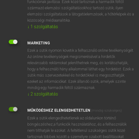
funkcióinak javítása. Ezek közé tartoznak a harmadik féltől
származó elemzési szolgáltatásokhoz tartozó sütik; ilyen
elemzési szolgáltatások a látogatóelemzések, a hőtérképek és a
OOOOPS!
közösségi médiaanalitika.
↓
1
szolgáltatás
Úgy látszik, a keresett oldal nem található!
MARKETING
Ezek a sütik nyomon követik a felhasználó online tevékenységét.
Az online tevékenységek megismerésével a hirdetők
relevánsabb reklámokat jeleníthetnek meg, és korlátozhatják,
hogy a felhasználó hány alkalommal láthat egy hirdetést. Ezek a
SZOTAR.NET APPLIKÁCIÓ
sütik más szervezetekkel és hirdetőkkel is megoszthatják
MICROSOFT OFFICE BŐVÍTMÉNY
ezeket az információkat. Ezek állandó sütik, amelyek szinte
BEÉPÜLŐ SZÓTÁRMODUL
mindig egy harmadik féltől származnak.
ONLINE NYELVVIZSGA
↓
2
szolgáltatás
MŰKÖDÉSHEZ ELENGEDHETETLEN
(mindig szükséges)
EGYÉNI FELHASZNÁLÓKNAK
Ezek a sütik elengedhetetlenek az oldalunkon történő
TANULÓKNAK
böngészéshez,a funkciók használatához, és a felhasználók
OKTATÁSI INTÉZMÉNYEKNEK
nem tilthatják le azokat. A feltétlenül szükséges sütik közé
VÁLLALATI MEGOLDÁSOK
tartoznak többek között a személyre szabott beállításokat