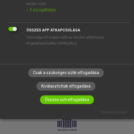
kezelő sütik.
↓
3
szolgáltatás
SÚGÓ
RÓLUNK
ELÉRHETŐSÉG
ÖSSZES APP ÁTKAPCSOLÁSA
Használja ezt a kapcsolót az összes alkalmazás
SÜTI BEÁLLÍTÁSOK
engedélyezéséhez/letiltásához.
IRATKOZZ FEL HÍRLEVELÜNKRE!
Csak a szükséges sütik elfogadása
Kiválasztottak elfogadása
Összes süti elfogadása
LICENCSZERZŐDÉS
ADATVÉDELEM
Powered by Klaro!