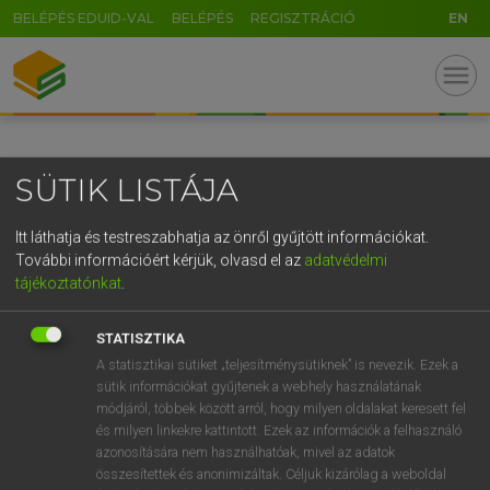
BELÉPÉS EDUID-VAL
BELÉPÉS
REGISZTRÁCIÓ
EN
GR
menu
5
6
7
8
9
ö
ü
ó
r
t
z
u
i
o
p
ő
ú
SÜTIK LISTÁJA
g
h
j
k
l
é
á
ű
Ω
v
b
n
m
,
.
-
AltGr
Itt láthatja és testreszabhatja az önről gyűjtött információkat.
További információért kérjük, olvasd el az
adatvédelmi
tájékoztatónkat
.
STATISZTIKA
A statisztikai sütiket „teljesítménysütiknek” is nevezik. Ezek a
sütik információkat gyűjtenek a webhely használatának
módjáról, többek között arról, hogy milyen oldalakat keresett fel
és milyen linkekre kattintott. Ezek az információk a felhasználó
azonosítására nem használhatóak, mivel az adatok
összesítettek és anonimizáltak. Céljuk kizárólag a weboldal