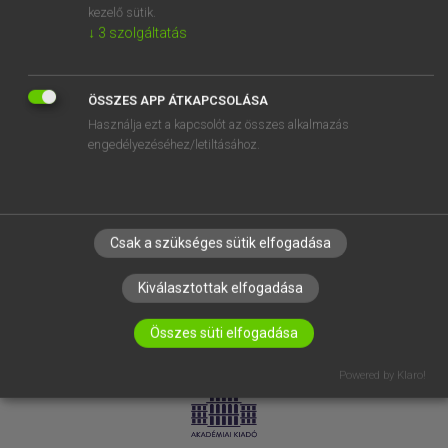
kezelő sütik.
↓
3
szolgáltatás
SÚGÓ
RÓLUNK
ELÉRHETŐSÉG
ÖSSZES APP ÁTKAPCSOLÁSA
Használja ezt a kapcsolót az összes alkalmazás
SÜTI BEÁLLÍTÁSOK
engedélyezéséhez/letiltásához.
IRATKOZZ FEL HÍRLEVELÜNKRE!
Csak a szükséges sütik elfogadása
Kiválasztottak elfogadása
Összes süti elfogadása
LICENCSZERZŐDÉS
ADATVÉDELEM
Powered by Klaro!