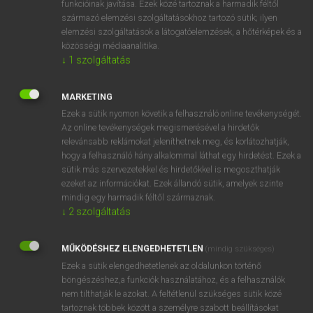
funkcióinak javítása. Ezek közé tartoznak a harmadik féltől
származó elemzési szolgáltatásokhoz tartozó sütik; ilyen
elemzési szolgáltatások a látogatóelemzések, a hőtérképek és a
OOOOPS!
közösségi médiaanalitika.
↓
1
szolgáltatás
Úgy látszik, a keresett oldal nem található!
MARKETING
Ezek a sütik nyomon követik a felhasználó online tevékenységét.
Az online tevékenységek megismerésével a hirdetők
relevánsabb reklámokat jeleníthetnek meg, és korlátozhatják,
hogy a felhasználó hány alkalommal láthat egy hirdetést. Ezek a
SZOTAR.NET APPLIKÁCIÓ
sütik más szervezetekkel és hirdetőkkel is megoszthatják
MICROSOFT OFFICE BŐVÍTMÉNY
ezeket az információkat. Ezek állandó sütik, amelyek szinte
BEÉPÜLŐ SZÓTÁRMODUL
mindig egy harmadik féltől származnak.
ONLINE NYELVVIZSGA
↓
2
szolgáltatás
MŰKÖDÉSHEZ ELENGEDHETETLEN
(mindig szükséges)
EGYÉNI FELHASZNÁLÓKNAK
Ezek a sütik elengedhetetlenek az oldalunkon történő
TANULÓKNAK
böngészéshez,a funkciók használatához, és a felhasználók
OKTATÁSI INTÉZMÉNYEKNEK
nem tilthatják le azokat. A feltétlenül szükséges sütik közé
VÁLLALATI MEGOLDÁSOK
tartoznak többek között a személyre szabott beállításokat